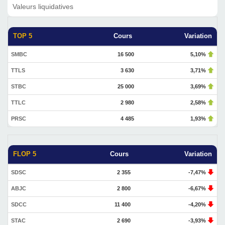
Valeurs liquidatives
TOP 5
Cours
Variation
SMBC
16 500
5,10%
TTLS
3 630
3,71%
STBC
25 000
3,69%
TTLC
2 980
2,58%
PRSC
4 485
1,93%
FLOP 5
Cours
Variation
SDSC
2 355
-7,47%
ABJC
2 800
-6,67%
SDCC
11 400
-4,20%
STAC
2 690
-3,93%