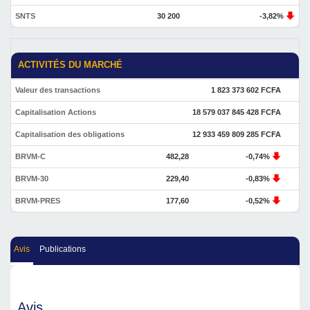
SNTS
30 200
-3,82%
ACTIVITÉS DU MARCHÉ
Valeur des transactions
1 823 373 602 FCFA
Capitalisation Actions
18 579 037 845 428 FCFA
Capitalisation des obligations
12 933 459 809 285 FCFA
BRVM-C
482,28
-0,74%
BRVM-30
229,40
-0,83%
BRVM-PRES
177,60
-0,52%
Avis
Publications
Avis