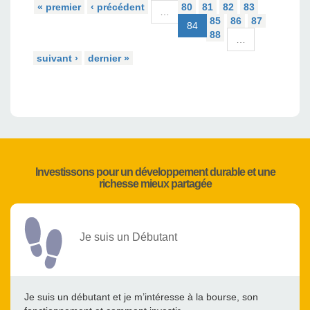
« premier
‹ précédent
80
81
82
83
…
85
86
87
84
88
…
suivant ›
dernier »
Investissons pour un développement durable et une
richesse mieux partagée
Je suis un Débutant
Je suis un débutant et je m’intéresse à la bourse, son