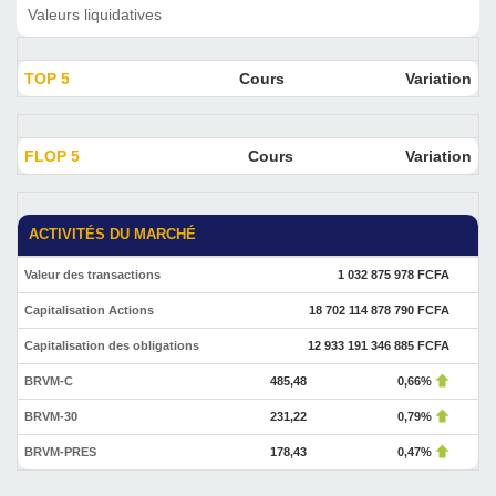
Valeurs liquidatives
TOP 5
Cours
Variation
FLOP 5
Cours
Variation
ACTIVITÉS DU MARCHÉ
Valeur des transactions
1 032 875 978 FCFA
Capitalisation Actions
18 702 114 878 790 FCFA
Capitalisation des obligations
12 933 191 346 885 FCFA
BRVM-C
485,48
0,66%
BRVM-30
231,22
0,79%
BRVM-PRES
178,43
0,47%