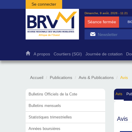
Aller au contenu principal
Se connecter
Dimanche, 9 août, 2026 - 11:21
Séance fermée
BICB
7 500
1,27
A propos
Courtiers (SGI)
Journée de cotation
Do
Accueil
Publications
Avis & Publications
Avis
Bulletins Officiels de la Cote
Avis
Pub
Bulletins mensuels
Statistiques trimestrielles
Avis
Années boursières