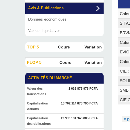
Avis & Publications
Calen
Données économiques
SITAB
Valeurs liquidatives
BRVM 
Calen
TOP 5
Cours
Variation
EVIO
Calen
FLOP 5
Cours
Variation
CIE :
ACTIVITÉS DU MARCHÉ
SOLIB
Valeur des
1 032 875 978 FCFA
SMB C
transactions
CIE C
Capitalisation
18 702 114 878 790 FCFA
Actions
Capitalisation
12 933 191 346 885 FCFA
« p
des obligations