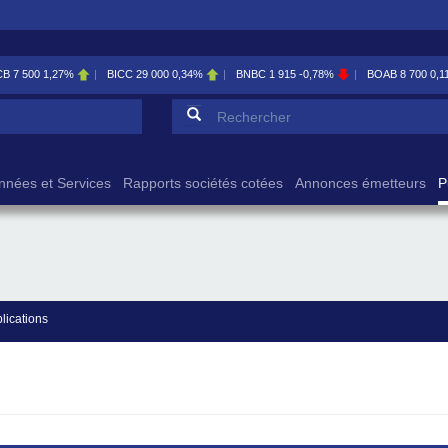
%
BICC
29 000
0,34%
BNBC
1 915
-0,78%
BOAB
8 700
0,11%
BOA
Formulaire de reche
Rechercher
nnées et Services
Rapports sociétés cotées
Annonces émetteurs
P
lications