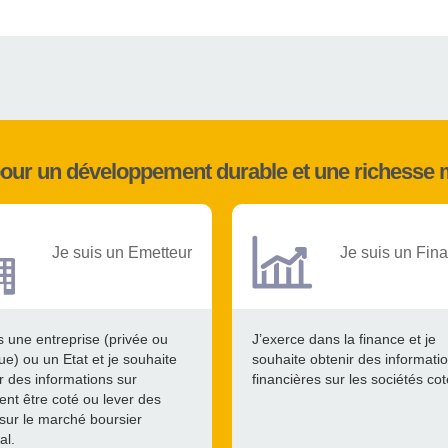
pour un développement durable et une richesse 
Je suis un Emetteur
Je suis un Fina
s une entreprise (privée ou
J’exerce dans la finance et je
ue) ou un Etat et je souhaite
souhaite obtenir des informati
r des informations sur
financières sur les sociétés co
nt être coté ou lever des
sur le marché boursier
al.