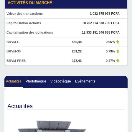
ACTIVITÉS DU MARCHÉ
Valeur des transactions
1 032 875 978 FCFA
Capitalisation Actions
18 702 114 878 790 FCFA
Capitalisation des obligations
12 933 191 346 885 FCFA
BRVM-C
485,48
0,66%
BRVM-30
231,22
0,79%
BRVM-PRES
178,43
0,47%
Actualités
Photothèque
Vidéothèque
Evénements
Actualités