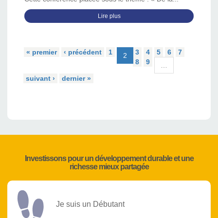
Lire plus
« premier
‹ précédent
1
3
4
5
6
7
2
8
9
…
suivant ›
dernier »
Investissons pour un développement durable et une
richesse mieux partagée
Je suis un Débutant