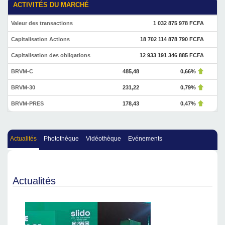
ACTIVITÉS DU MARCHÉ
Valeur des transactions
1 032 875 978 FCFA
Capitalisation Actions
18 702 114 878 790 FCFA
Capitalisation des obligations
12 933 191 346 885 FCFA
BRVM-C
485,48
0,66%
BRVM-30
231,22
0,79%
BRVM-PRES
178,43
0,47%
Actualités
Photothèque
Vidéothèque
Evénements
Actualités