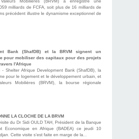
Valeurs Mobilières (BRVM) a enregistré une
 059 milliards de FCFA, soit plus de 16 milliards de
ans précédent illustre le dynamisme exceptionnel de
ment Bank (ShafDB) et la BRVM signent un
ue pour mobiliser des capitaux pour des projets
avers l'Afrique
 - Shelter Afrique Development Bank (ShafDB), la
ine pour le logement et le développement urbain, et
leurs Mobilières (BRVM), la bourse régionale
ONNE LA CLOCHE DE LA BRVM
isite du Dr Sidi OULD TAH, Président de la Banque
t Economique en Afrique (BADEA) ce jeudi 10
an. Cette visite s’est faite en marge de la...