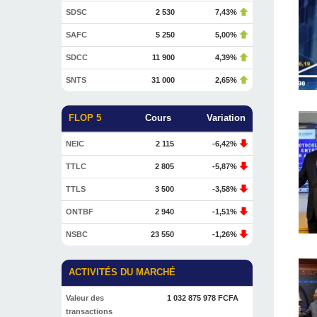
SDSC
2 530
7,43%
SAFC
5 250
5,00%
SDCC
11 900
4,39%
SNTS
31 000
2,65%
FLOP 5
Cours
Variation
NEIC
2 115
-6,42%
TTLC
2 805
-5,87%
TTLS
3 500
-3,58%
ONTBF
2 940
-1,51%
NSBC
23 550
-1,26%
ACTIVITÉS DU MARCHÉ
Valeur des
1 032 875 978 FCFA
transactions