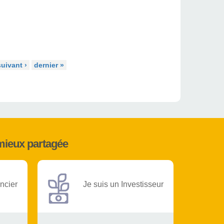
suivant ›
dernier »
mieux partagée
ncier
Je suis un Investisseur