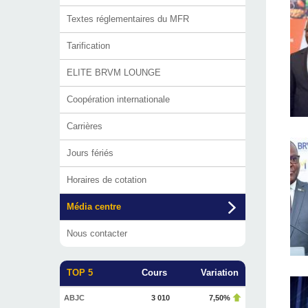
Textes réglementaires du MFR
Tarification
ELITE BRVM LOUNGE
Coopération internationale
Carrières
Jours fériés
Horaires de cotation
Média centre
Nous contacter
TOP 5
Cours
Variation
ABJC
3 010
7,50%