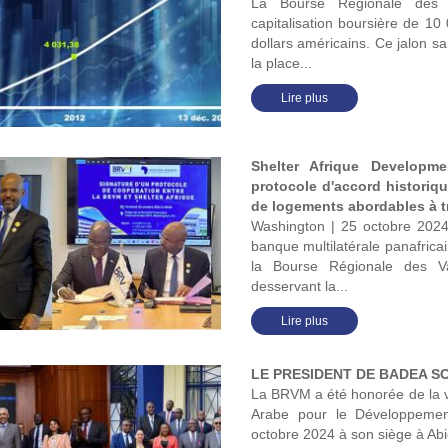
La Bourse Régionale des 
capitalisation boursière de 10
dollars américains. Ce jalon s
la place...
Lire plus
Shelter Afrique Develop
protocole d'accord historiq
de logements abordables à tr
Washington | 25 octobre 2024
banque multilatérale panafrica
la Bourse Régionale des Va
desservant la...
Lire plus
LE PRESIDENT DE BADEA S
La BRVM a été honorée de la v
Arabe pour le Développemen
octobre 2024 à son siège à Abidj