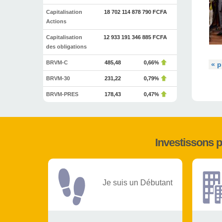
Capitalisation
18 702 114 878 790 FCFA
Actions
Capitalisation
12 933 191 346 885 FCFA
des obligations
BRVM-C
485,48
0,66%
« p
BRVM-30
231,22
0,79%
BRVM-PRES
178,43
0,47%
Investissons 
Je suis un Débutant