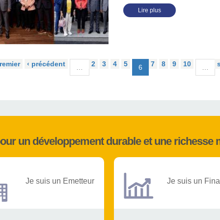
Lire plus
remier
‹ précédent
2
3
4
5
7
8
9
10
…
6
…
pour un développement durable et une richesse 
Je suis un Emetteur
Je suis un Fina