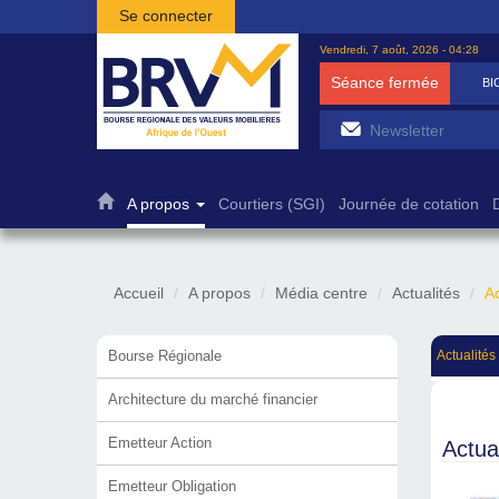
Aller au contenu principal
Se connecter
Vendredi, 7 août, 2026 - 04:28
Séance fermée
BICB
7
A propos
Courtiers (SGI)
Journée de cotation
Accueil
A propos
Média centre
Actualités
Ac
Bourse Régionale
Actualités
Architecture du marché financier
Emetteur Action
Actua
Emetteur Obligation