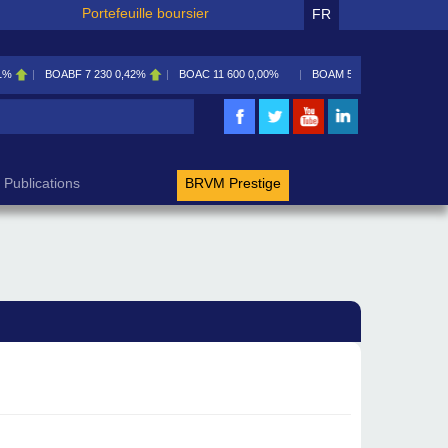
Portefeuille boursier
FR
BOABF
7 230
0,42%
BOAC
11 600
0,00%
BOAM
5 585
0,09%
BOA
rche
Publications
BRVM Prestige