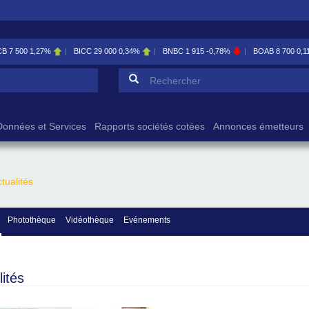
 500
1,27%
BICC
29 000
0,34%
BNBC
1 915
-0,78%
BOAB
8 700
0,11%
Formulaire de reche
Rechercher
Données et Services
Rapports sociétés cotées
Annonces émetteurs
tualités
Photothèque
Vidéothèque
Evénements
lités