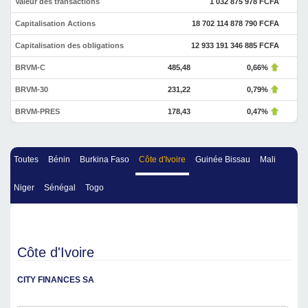
Valeur des transactions
1 032 875 978 FCFA
Capitalisation Actions
18 702 114 878 790 FCFA
Capitalisation des obligations
12 933 191 346 885 FCFA
BRVM-C
485,48
0,66%
BRVM-30
231,22
0,79%
BRVM-PRES
178,43
0,47%
Toutes
Bénin
Burkina Faso
Côte d'Ivoire
Guinée Bissau
Mali
Niger
Sénégal
Togo
Côte d'Ivoire
CITY FINANCES SA