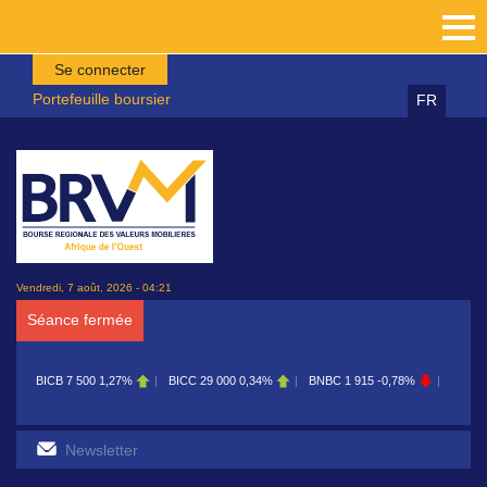
Aller au contenu principal
Se connecter
Portefeuille boursier
FR
Vendredi, 7 août, 2026 - 04:21
Séance fermée
BICB
7 500
1,27%
BICC
29 000
0,34%
BNBC
1 915
-0,78%
BOAB