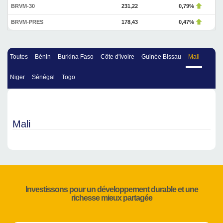
BRVM-30
231,22
0,79%
BRVM-PRES
178,43
0,47%
Toutes
Bénin
Burkina Faso
Côte d'Ivoire
Guinée Bissau
Mali
Niger
Sénégal
Togo
Mali
Investissons pour un développement durable et une
richesse mieux partagée