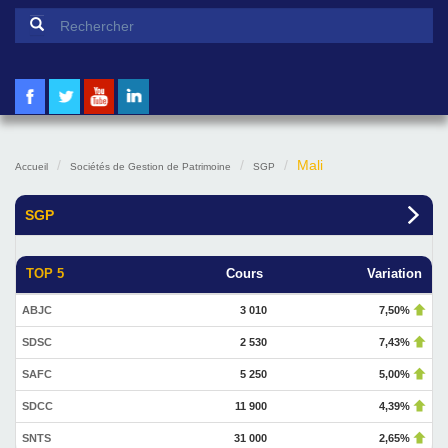
Formulaire de recherche
Rechercher
Mali
Accueil
Sociétés de Gestion de Patrimoine
SGP
SGP
TOP 5
Cours
Variation
ABJC
3 010
7,50%
SDSC
2 530
7,43%
SAFC
5 250
5,00%
SDCC
11 900
4,39%
SNTS
31 000
2,65%