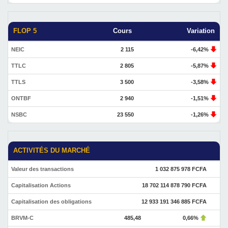
FLOP 5
Cours
Variation
NEIC
2 115
-6,42%
TTLC
2 805
-5,87%
TTLS
3 500
-3,58%
ONTBF
2 940
-1,51%
NSBC
23 550
-1,26%
ACTIVITÉS DU MARCHÉ
Valeur des transactions
1 032 875 978 FCFA
Capitalisation Actions
18 702 114 878 790 FCFA
Capitalisation des obligations
12 933 191 346 885 FCFA
BRVM-C
485,48
0,66%