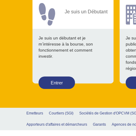
Je suis un Débutant
Je suis un débutant et je
Je su
m’intéresse à la bourse, son
publi
fonctionnement et comment
obten
investir.
comme
fonds
régio
Entrer
Emetteurs
Courtiers (SGI)
Sociétés de Gestion d'OPCVM (S
Apporteurs d'affaires et démarcheurs
Garants
Agences de no