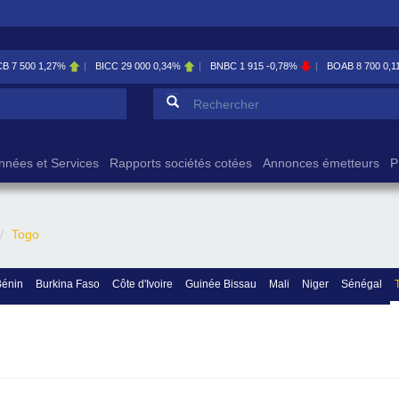
CB
7 500
1,27%
BICC
29 000
0,34%
BNBC
1 915
-0,78%
BOAB
8 700
0,1
Formulaire de reche
Rechercher
nnées et Services
Rapports sociétés cotées
Annonces émetteurs
P
Togo
Bénin
Burkina Faso
Côte d'Ivoire
Guinée Bissau
Mali
Niger
Sénégal