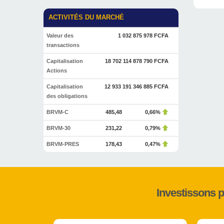
ACTIVITÉS DU MARCHÉ
Valeur des
1 032 875 978 FCFA
transactions
Capitalisation
18 702 114 878 790 FCFA
Actions
Capitalisation
12 933 191 346 885 FCFA
des obligations
BRVM-C
485,48
0,66%
BRVM-30
231,22
0,79%
BRVM-PRES
178,43
0,47%
Investissons 