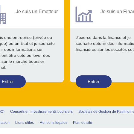
Je suis un Emetteur
Je suis un Fina
is une entreprise (privée ou
J’exerce dans la finance et je
que) ou un Etat et je souhaite
souhaite obtenir des informati
ir des informations sur
financières sur les sociétés co
nt être coté ou lever des
 sur le marché boursier
nal.
Entrer
Entrer
GO)
Conseils en investissements boursiers
Sociétés de Gestion de Patrimoin
tation
Liens utiles
Mentions légales
Plan du site