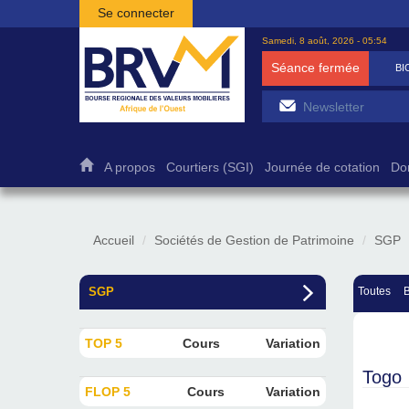
Aller au contenu principal
Se connecter
Samedi, 8 août, 2026 - 05:54
Séance fermée
BI
A propos
Courtiers (SGI)
Journée de cotation
Do
Accueil
Sociétés de Gestion de Patrimoine
SGP
SGP
Toutes
TOP 5
Cours
Variation
Togo
FLOP 5
Cours
Variation