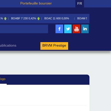
Portefeuille boursier
FR
1%
BOABF
7 230
0,42%
BOAC
11 600
0,00%
BOAM
5 585
0,09%
rche
ublications
BRVM Prestige
Togo