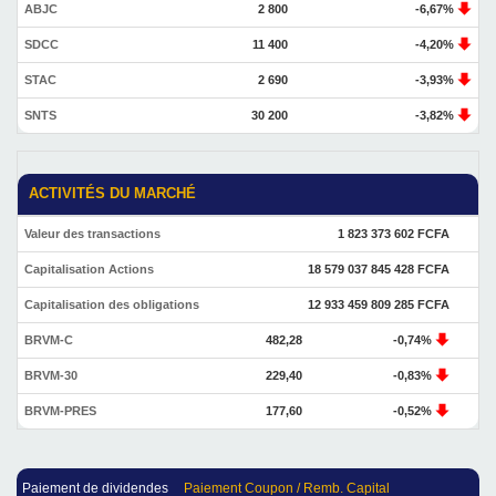
ABJC
2 800
-6,67%
SDCC
11 400
-4,20%
STAC
2 690
-3,93%
SNTS
30 200
-3,82%
ACTIVITÉS DU MARCHÉ
Valeur des transactions
1 823 373 602 FCFA
Capitalisation Actions
18 579 037 845 428 FCFA
Capitalisation des obligations
12 933 459 809 285 FCFA
BRVM-C
482,28
-0,74%
BRVM-30
229,40
-0,83%
BRVM-PRES
177,60
-0,52%
Paiement de dividendes
Paiement Coupon / Remb. Capital