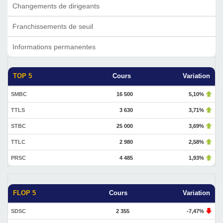
Changements de dirigeants
Franchissements de seuil
Informations permanentes
TOP 5
Cours
Variation
SMBC
16 500
5,10%
TTLS
3 630
3,71%
STBC
25 000
3,69%
TTLC
2 980
2,58%
PRSC
4 485
1,93%
FLOP 5
Cours
Variation
SDSC
2 355
-7,47%