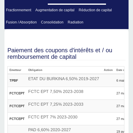
Fractionnement
Augmentation de capital
Réduction de capital
Fusion / Absorption
Consolidation
Radiation
Paiement des coupons d’intérêts et / ou
remboursement de capital
Emetteur
Obligation
Action
Date de pai
ETAT DU BURKINA 6,50% 2019-2027
TPBF
6 mai 2026
FCTC EPT 7,50% 2023-2038
FCTCEPT
27 mai 202
FCTC EPT 7,25% 2023-2033
FCTCEPT
27 mai 202
FCTC EPT 7% 2023-2030
FCTCEPT
27 mai 202
PAD 6,60% 2020-2027
19 avril 20