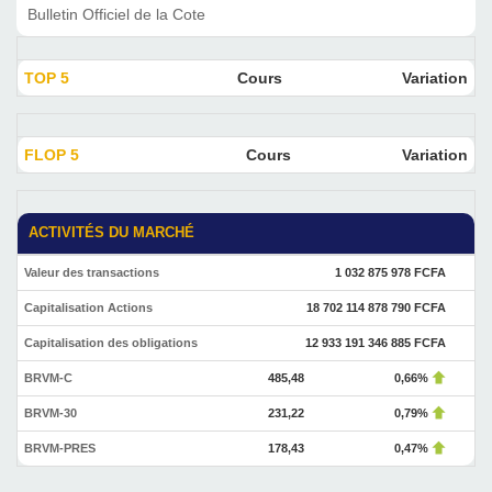
Bulletin Officiel de la Cote
TOP 5
Cours
Variation
FLOP 5
Cours
Variation
ACTIVITÉS DU MARCHÉ
Valeur des transactions
1 032 875 978 FCFA
Capitalisation Actions
18 702 114 878 790 FCFA
Capitalisation des obligations
12 933 191 346 885 FCFA
BRVM-C
485,48
0,66%
BRVM-30
231,22
0,79%
BRVM-PRES
178,43
0,47%