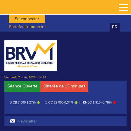
Aller au contenu principal
Se connecter
Portefeuille boursier
FR
Vendredi, 7 août, 2026 - 14:18
Séance Ouverte
Différée de 15 minutes
BICB
7 500
1,27%
BICC
29 000
0,34%
BNBC
1 915
-0,78%
BOAB