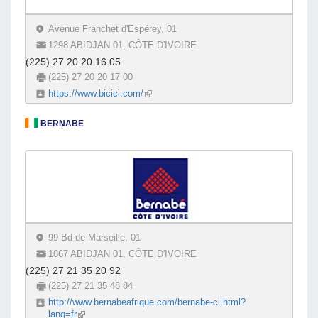
Avenue Franchet d'Espérey, 01
1298 ABIDJAN 01, CÔTE D'IVOIRE
(225) 27 20 20 16 05
(225) 27 20 20 17 00
https://www.bicici.com/
(link is external)
BERNABE
99 Bd de Marseille, 01
1867 ABIDJAN 01, CÔTE D'IVOIRE
(225) 27 21 35 20 92
(225) 27 21 35 48 84
http://www.bernabeafrique.com/bernabe-ci.html?
lang=fr
(link is external)