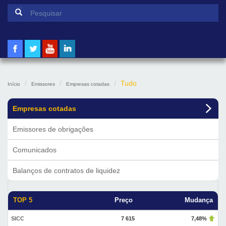
Formulário de pesquisa
Pesquisar
Tudo
Início
Emissores
Empresas cotadas
Empresas cotadas
Emissores de obrigações
Comunicados
Balanços de contratos de liquidez
TOP 5
Preço
Mudança
SICC
7 615
7,48%