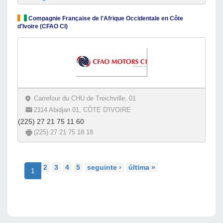
Compagnie Française de l'Afrique Occidentale en Côte
d'Ivoire (CFAO CI)
Carrefour du CHU de Treichville, 01
2114 Abidjan 01, CÔTE D'IVOIRE
(225) 27 21 75 11 60
(225) 27 21 75 18 18
2
3
4
5
seguinte ›
última »
1