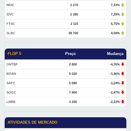
NEIC
2 270
7,33%
SIVC
2 280
7,29%
FTSC
2 115
5,75%
SLBC
38 700
4,59%
FLOP 5
Preço
Mudança
ONTBF
2 800
-4,76%
BOAN
5 020
-3,46%
SAFC
5 080
-3,24%
SOGC
7 900
-2,47%
LNBB
4 200
-2,33%
ATIVIDADES DE MERCADO