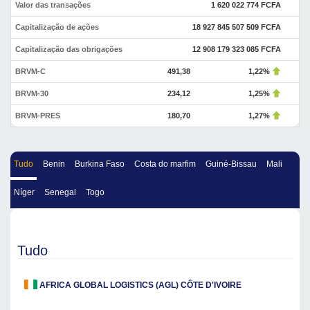
Valor das transações
1 620 022 774 FCFA
Capitalização de ações
18 927 845 507 509 FCFA
Capitalização das obrigações
12 908 179 323 085 FCFA
BRVM-C
491,38
1,22%
BRVM-30
234,12
1,25%
BRVM-PRES
180,70
1,27%
Tudo
Benin
Burkina Faso
Costa do marfim
Guiné-Bissau
Mali
Níger
Senegal
Togo
Tudo
AFRICA GLOBAL LOGISTICS (AGL) CÔTE D'IVOIRE