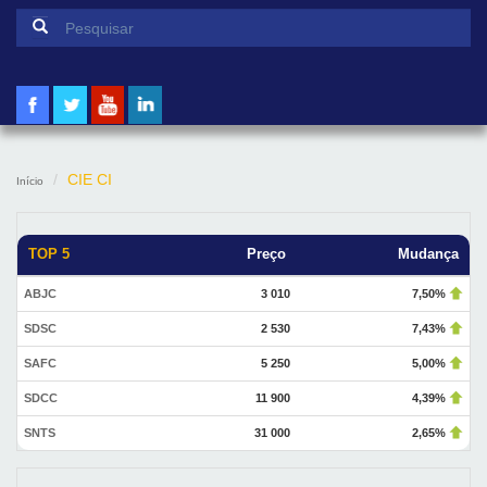
Formulário de pesquisa
Pesquisar
CIE CI
Início
TOP 5
Preço
Mudança
ABJC
3 010
7,50%
SDSC
2 530
7,43%
SAFC
5 250
5,00%
SDCC
11 900
4,39%
SNTS
31 000
2,65%