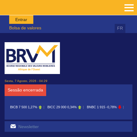
Passar para o conteúdo principal
Entrar
Bolsa de valores
FR
Sexta, 7 Agosto, 2026 - 04:29
Sessão encerrada
BICB
7 500
1,27%
BICC
29 000
0,34%
BNBC
1 915
-0,78%
BOAB