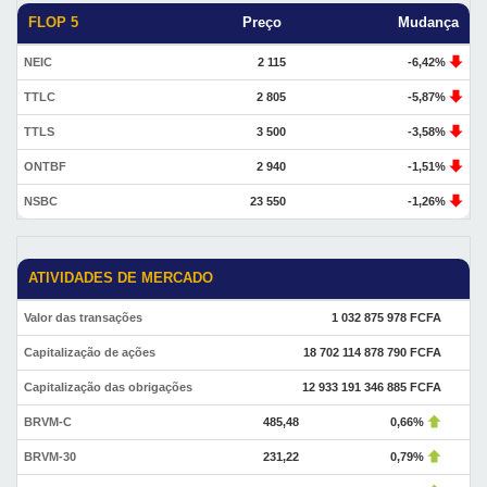
FLOP 5
Preço
Mudança
NEIC
2 115
-6,42%
TTLC
2 805
-5,87%
TTLS
3 500
-3,58%
ONTBF
2 940
-1,51%
NSBC
23 550
-1,26%
ATIVIDADES DE MERCADO
Valor das transações
1 032 875 978 FCFA
Capitalização de ações
18 702 114 878 790 FCFA
Capitalização das obrigações
12 933 191 346 885 FCFA
BRVM-C
485,48
0,66%
BRVM-30
231,22
0,79%