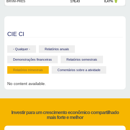
BRVM-PRES
178,43
0,47%
CIE CI
- Qualquer -
Relatórios anuais
Demonstrações financeiras
Relatórios semestrais
Relatórios trimestrais
Comentários sobre a atividade
No content available.
Investir para um crescimento econômico compartilhado
mais forte e melhor