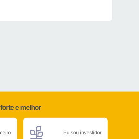
forte e melhor
ceiro
Eu sou investidor