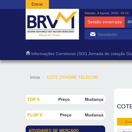
Passar para o conteúdo principal
Entrar
Sábado, 8 Agosto, 2026 - 03:22
Sessão encerrada
BI
Informações
Corretores (SGI)
Jornada de cotação
Da
Início
COTE D'IVOIRE TELECOM
TOP 5
Preço
Mudança
COTE
FLOP 5
Preço
Mudança
- Qual
ATIVIDADES DE MERCADO