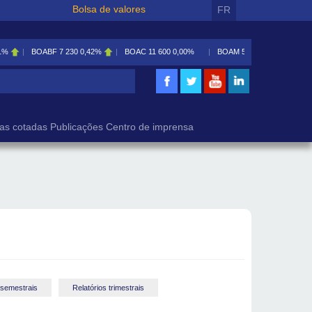
Bolsa de valores
FR
1%
BOABF
7 230
0,42%
BOAC
11 600
0,00%
BOAM
5 585
0,09%
isa
as cotadas
Publicações
Centro de imprensa
 semestrais
Relatórios trimestrais