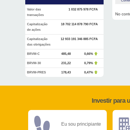
Coment
Valor das
1 032 875 978 FCFA
No conte
transações
Capitalização
18 702 114 878 790 FCFA
de ações
Capitalização
12 933 191 346 885 FCFA
das obrigações
BRVM-C
485,48
0,66%
BRVM-30
231,22
0,79%
BRVM-PRES
178,43
0,47%
Investir para
Eu sou principiante