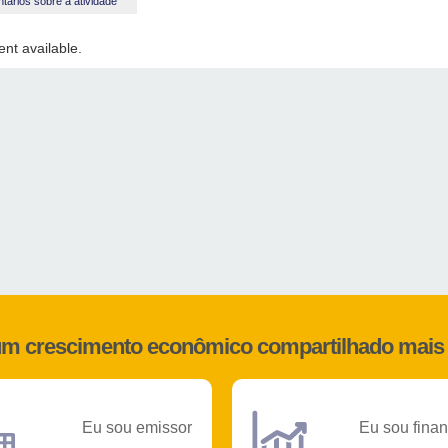
ários sobre a atividade
nt available.
 um crescimento econômico compartilhado mais 
Eu sou emissor
Eu sou finan