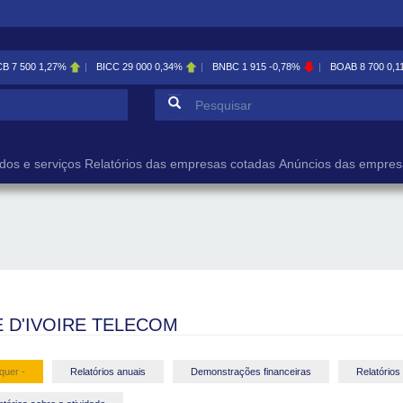
CB
7 500
1,27%
BICC
29 000
0,34%
BNBC
1 915
-0,78%
BOAB
8 700
0,1
Formulário de pesqu
Pesquisar
dos e serviços
Relatórios das empresas cotadas
Anúncios das empres
 D'IVOIRE TELECOM
quer -
Relatórios anuais
Demonstrações financeiras
Relatórios