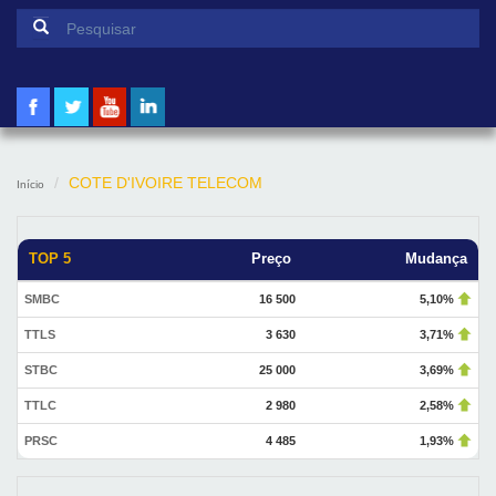
Formulário de pesquisa
Pesquisar
COTE D'IVOIRE TELECOM
Início
TOP 5
Preço
Mudança
SMBC
16 500
5,10%
TTLS
3 630
3,71%
STBC
25 000
3,69%
TTLC
2 980
2,58%
PRSC
4 485
1,93%