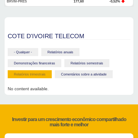
BRVM-PRES
177,60
-0,52%
COTE D'IVOIRE TELECOM
- Qualquer -
Relatórios anuais
Demonstrações financeiras
Relatórios semestrais
Relatórios trimestrais
Comentários sobre a atividade
No content available.
Investir para um crescimento econômico compartilhado
mais forte e melhor