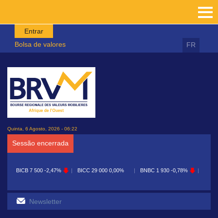
Passar para o conteúdo principal
Entrar
Bolsa de valores
FR
Quinta, 6 Agosto, 2026 - 06:22
Sessão encerrada
BICB
7 500
-2,47%
BICC
29 000
0,00%
BNBC
1 930
-0,78%
BOA