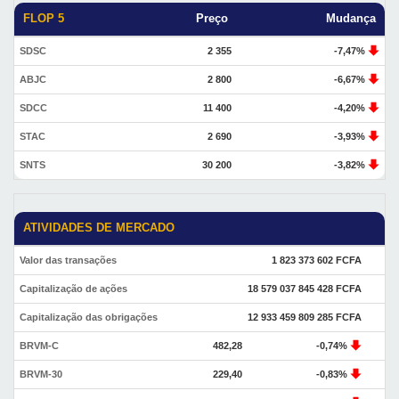
FLOP 5
Preço
Mudança
SDSC
2 355
-7,47%
ABJC
2 800
-6,67%
SDCC
11 400
-4,20%
STAC
2 690
-3,93%
SNTS
30 200
-3,82%
ATIVIDADES DE MERCADO
Valor das transações
1 823 373 602 FCFA
Capitalização de ações
18 579 037 845 428 FCFA
Capitalização das obrigações
12 933 459 809 285 FCFA
BRVM-C
482,28
-0,74%
BRVM-30
229,40
-0,83%