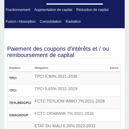
Fractionnement
Augmentation de capital
Réduction de capital
Fusion / Absorption
Consolidation
Radiation
Paiement des coupons d’intérêts et / ou
remboursement de capital
Emetteur
Obligation
Action
Date 
TPCI 5,90% 2021-2036
TPCI
16 D
TPCI 5,65% 2022-2029
TPCI
13 D
FCTC TEYLIOM IMMO 7% 2021-2028
TEYLIMOGPCI
8 De
FCTC ORABANK 7% 2021-2026
ORAGROUP
28 D
ETAT DU MALI 6,30% 2022-2032
9 De