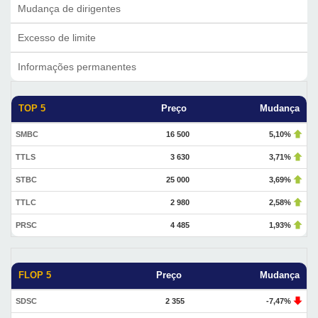
Mudança de dirigentes
Excesso de limite
Informações permanentes
TOP 5
Preço
Mudança
SMBC
16 500
5,10%
TTLS
3 630
3,71%
STBC
25 000
3,69%
TTLC
2 980
2,58%
PRSC
4 485
1,93%
FLOP 5
Preço
Mudança
SDSC
2 355
-7,47%