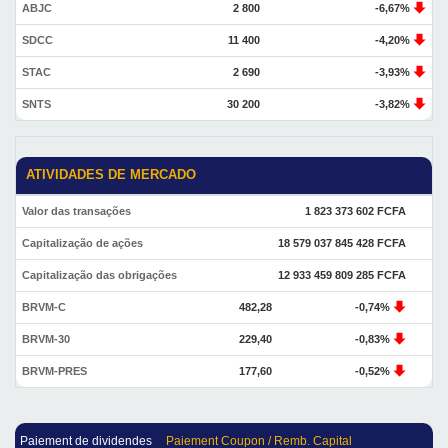
ABJC
2 800
-6,67%
SDCC
11 400
-4,20%
STAC
2 690
-3,93%
SNTS
30 200
-3,82%
ATIVIDADES DE MERCADO
Valor das transações
1 823 373 602 FCFA
Capitalização de ações
18 579 037 845 428 FCFA
Capitalização das obrigações
12 933 459 809 285 FCFA
BRVM-C
482,28
-0,74%
BRVM-30
229,40
-0,83%
BRVM-PRES
177,60
-0,52%
Paiement de dividendes
Paiement Coupon / Remb. Capital