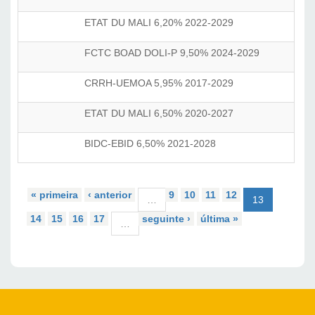
ETAT DU MALI 6,20% 2022-2029
9 De
FCTC BOAD DOLI-P 9,50% 2024-2029
20 N
CRRH-UEMOA 5,95% 2017-2029
17 N
ETAT DU MALI 6,50% 2020-2027
1 De
BIDC-EBID 6,50% 2021-2028
18 N
« primeira
‹ anterior
9
10
11
12
…
13
14
15
16
17
seguinte ›
última »
…