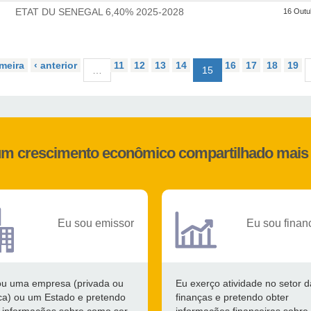
ETAT DU SENEGAL 6,40% 2025-2028
16 Outu
imeira
‹ anterior
11
12
13
14
16
17
18
19
…
15
 um crescimento econômico compartilhado mais 
Eu sou emissor
Eu sou finan
ou uma empresa (privada ou
Eu exerço atividade no setor d
ca) ou um Estado e pretendo
finanças e pretendo obter