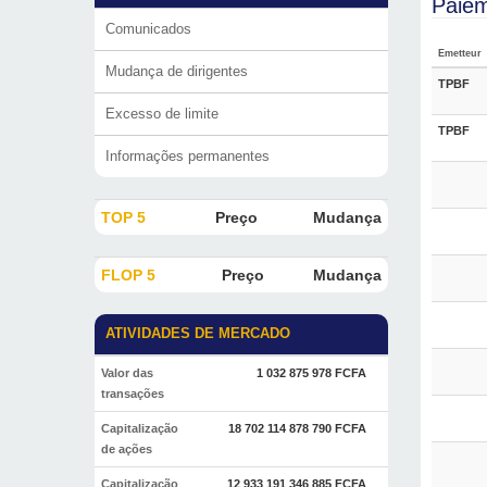
Paiem
Comunicados
Emetteur
Mudança de dirigentes
TPBF
Excesso de limite
TPBF
Informações permanentes
TOP 5
Preço
Mudança
FLOP 5
Preço
Mudança
ATIVIDADES DE MERCADO
Valor das
1 032 875 978 FCFA
transações
Capitalização
18 702 114 878 790 FCFA
de ações
Capitalização
12 933 191 346 885 FCFA