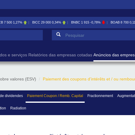
CB
7 500
1,27%
BICC
29 000
0,34%
BNBC
1 915
-0,78%
BOAB
8 700
0,1
Formulário de pesqu
Pesquisar
dos e serviços
Relatórios das empresas cotadas
Anúncios das empres
obre valores (ESV)
Paiement des coupons d’intérêts et / ou rembou
de dividendes
Paiement Coupon / Remb. Capital
Fractionnement
Augmentati
tion
Radiation