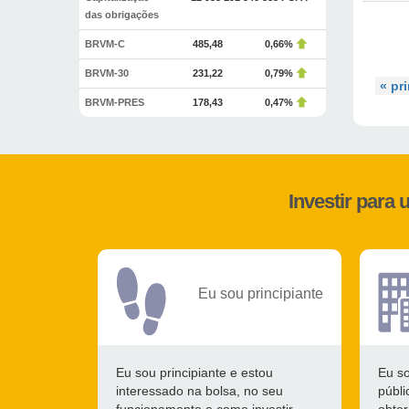
das obrigações
BRVM-C
485,48
0,66%
BRVM-30
231,22
0,79%
« pr
BRVM-PRES
178,43
0,47%
Investir para
Eu sou principiante
Eu sou principiante e estou
Eu s
interessado na bolsa, no seu
públi