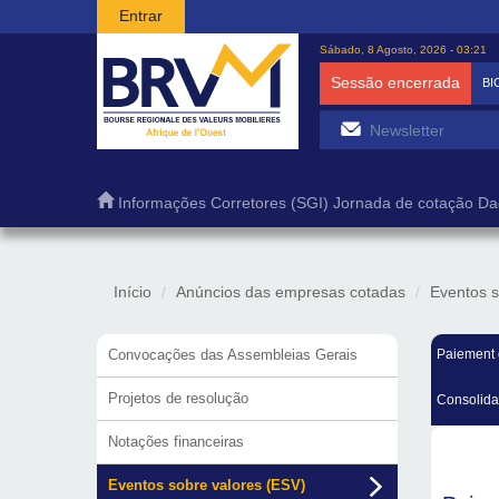
Passar para o conteúdo principal
Entrar
Sábado, 8 Agosto, 2026 - 03:21
Sessão encerrada
BI
Informações
Corretores (SGI)
Jornada de cotação
Da
Início
Anúncios das empresas cotadas
Eventos s
Convocações das Assembleias Gerais
Paiement 
Projetos de resolução
Consolida
Notações financeiras
Eventos sobre valores (ESV)