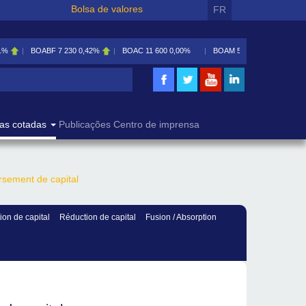
Bolsa de valores
FR
1%
BOABF
7 230
0,42%
BOAC
11 600
0,00%
BOAM
5 585
0,09%
isa
as cotadas
Publicações
Centro de imprensa
rsement de capital
on de capital
Réduction de capital
Fusion / Absorption