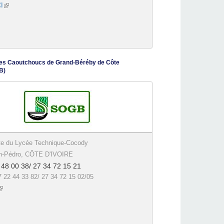
I
(link is external)
es Caoutchoucs de Grand-Béréby de Côte
B)
te du Lycée Technique-Cocody
n-Pédro, CÔTE D'IVOIRE
 48 00 38/ 27 34 72 15 21
7 22 44 33 82/ 27 34 72 15 02/05
link is external)