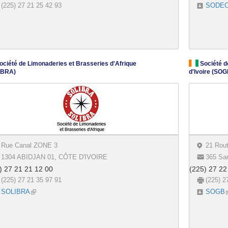
(225) 27 21 25 42 93
SODEC
ciété de Limonaderies et Brasseries d'Afrique
Société d
IBRA)
d'Ivoire (SOG
Rue Canal ZONE 3
21 Rou
1304 ABIDJAN 01, CÔTE D'IVOIRE
365 Sa
) 27 21 21 12 00
(225) 27 22
(225) 27 21 35 97 91
(225) 2
SOLIBRA
(link is external)
SOGB
(