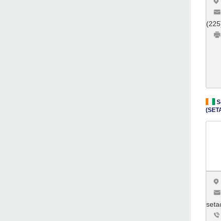
(225
So
(SET
seta