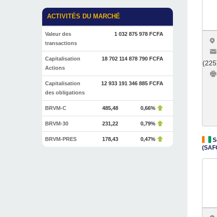
ACTIVITÉS DU MARCHÉ
Valeur des
1 032 875 978 FCFA
transactions
Capitalisation
18 702 114 878 790 FCFA
(225
Actions
Capitalisation
12 933 191 346 885 FCFA
des obligations
BRVM-C
485,48
0,66%
BRVM-30
231,22
0,79%
BRVM-PRES
178,43
0,47%
So
(SAF