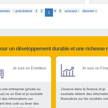
remier
‹ précédent
1
2
4
5
suivant ›
dernier »
3
pour un développement durable et une richesse 
Je suis un Emetteur
Je suis un Fina
s une entreprise (privée ou
J’exerce dans la finance et je
ue) ou un Etat et je souhaite
souhaite obtenir des informati
r des informations sur
financières sur les sociétés co
nt être coté ou lever des