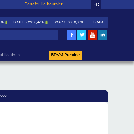
Portefeuille boursier
FR
OABF
7 230
0,42%
BOAC
11 600
0,00%
BOAM
5 585
0,09%
BOAN
5 195
rche
ublications
BRVM Prestige
Togo