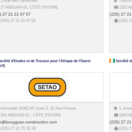
1 Rue des carrossiers
Treichv
27 ABIDJAN 01, CÔTE D'IVOIRE
1322 A
) 27 21 21 07 07
(225) 27 21
(225) 27 21 21 07 02
(225) 2
ciété d'Etudes et de Travaux pour l'Afrique de l'Ouest
Société de
AO)
Immeuble SIDELAF Zone 3, 32 Rue Foreurs
1, Aven
925 ABIDJAN 01 - CÔTE D'IVOIRE
1843 A
o@bouygues-construction.com
(225) 27 21
(225) 27 21 75 32 30
(225) 2