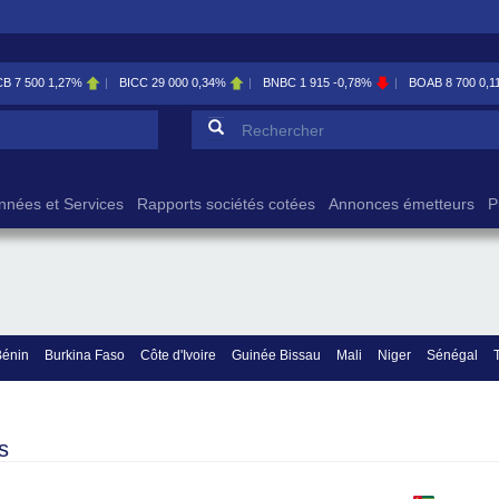
27%
BICC
29 000
0,34%
BNBC
1 915
-0,78%
BOAB
8 700
0,11%
B
Formulaire de reche
Rechercher
nnées et Services
Rapports sociétés cotées
Annonces émetteurs
P
Bénin
Burkina Faso
Côte d'Ivoire
Guinée Bissau
Mali
Niger
Sénégal
s