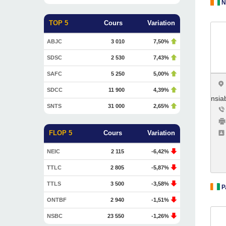
N
TOP 5
Cours
Variation
ABJC
3 010
7,50%
SDSC
2 530
7,43%
SAFC
5 250
5,00%
SDCC
11 900
4,39%
nsia
SNTS
31 000
2,65%
FLOP 5
Cours
Variation
NEIC
2 115
-6,42%
TTLC
2 805
-5,87%
TTLS
3 500
-3,58%
P
ONTBF
2 940
-1,51%
NSBC
23 550
-1,26%