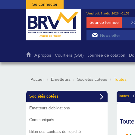
Aller au contenu principal
Se connecter
Vendredi, 7 août, 2026 - 01:52
Séance fermée
BICB
7 500
1,
A propos
Courtiers (SGI)
Journée de cotation
Do
Accueil
Emetteurs
Sociétés cotées
Toutes
Sociétés cotées
Toutes
Emetteurs d'obligations
Communiqués
Toute
Bilan des contrats de liquidité