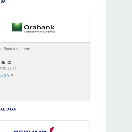
 SA
s Plantains, Lomé
 05 80
2 20 48 51
up SA
(link is external)
 ABIDJAN