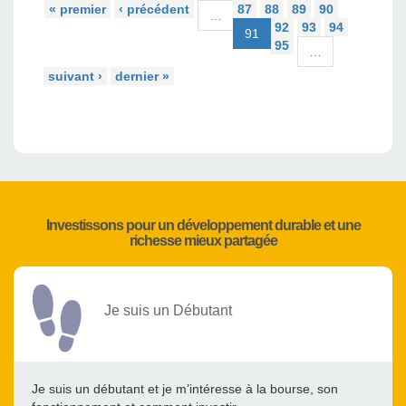
« premier
‹ précédent
87
88
89
90
…
92
93
94
91
95
…
suivant ›
dernier »
Investissons pour un développement durable et une
richesse mieux partagée
Je suis un Débutant
Je suis un débutant et je m’intéresse à la bourse, son