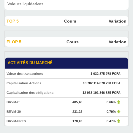
Valeurs liquidatives
TOP 5
Cours
Variation
FLOP 5
Cours
Variation
ACTIVITÉS DU MARCHÉ
Valeur des transactions
1 032 875 978 FCFA
Capitalisation Actions
18 702 114 878 790 FCFA
Capitalisation des obligations
12 933 191 346 885 FCFA
BRVM-C
485,48
0,66%
BRVM-30
231,22
0,79%
BRVM-PRES
178,43
0,47%