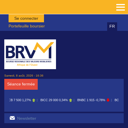
Aller au contenu principal
Se connecter
Portefeuille boursier
FR
Samedi, 8 août, 2026 - 16:36
Séance fermée
BICC
29 000
0,34%
BNBC
1 915
-0,78%
BOAB
8 700
0,11%
BOABF