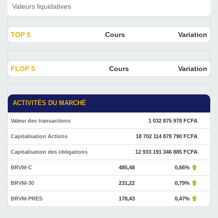
Valeurs liquidatives
TOP 5
Cours
Variation
FLOP 5
Cours
Variation
ACTIVITÉS DU MARCHÉ
Valeur des transactions
1 032 875 978 FCFA
Capitalisation Actions
18 702 114 878 790 FCFA
Capitalisation des obligations
12 933 191 346 885 FCFA
BRVM-C
485,48
0,66%
BRVM-30
231,22
0,79%
BRVM-PRES
178,43
0,47%