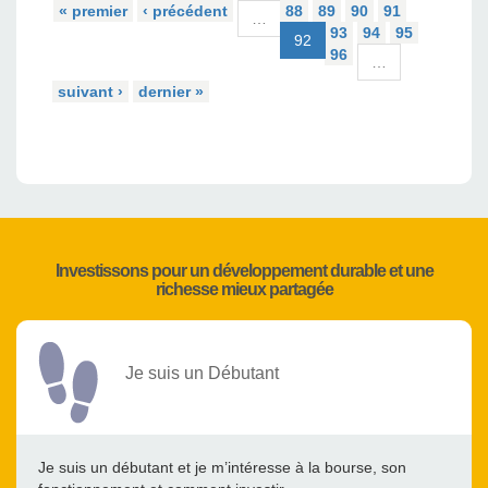
« premier
‹ précédent
88
89
90
91
…
93
94
95
92
96
…
suivant ›
dernier »
Investissons pour un développement durable et une
richesse mieux partagée
Je suis un Débutant
Je suis un débutant et je m’intéresse à la bourse, son