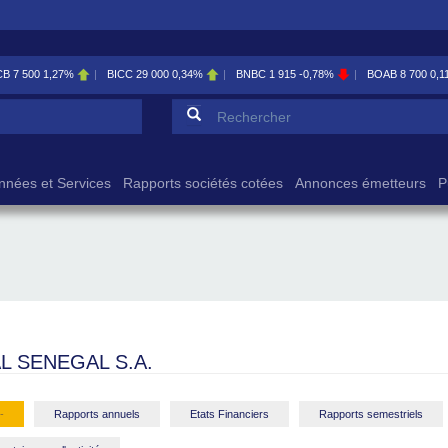
27%
BICC
29 000
0,34%
BNBC
1 915
-0,78%
BOAB
8 700
0,11%
B
Formulaire de reche
Rechercher
nnées et Services
Rapports sociétés cotées
Annonces émetteurs
P
L SENEGAL S.A.
-
Rapports annuels
Etats Financiers
Rapports semestriels