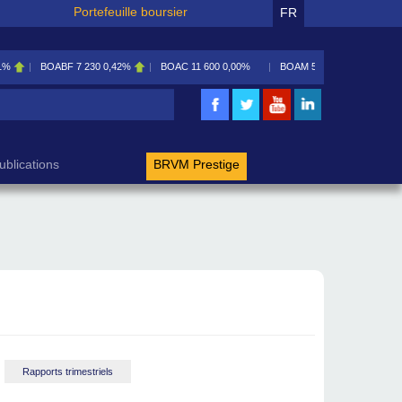
Portefeuille boursier
FR
OABF
7 230
0,42%
BOAC
11 600
0,00%
BOAM
5 585
0,09%
BOAN
5 195
rche
ublications
BRVM Prestige
Rapports trimestriels