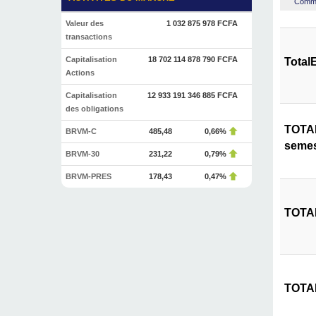
Commen
Valeur des
1 032 875 978 FCFA
transactions
Capitalisation
18 702 114 878 790 FCFA
Total
Actions
Capitalisation
12 933 191 346 885 FCFA
des obligations
TOTAL
BRVM-C
485,48
0,66%
semes
BRVM-30
231,22
0,79%
BRVM-PRES
178,43
0,47%
TOTAL
TOTAL