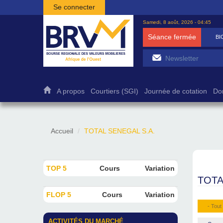
Aller au contenu principal
Se connecter
Samedi, 8 août, 2026 - 04:45
Séance fermée
BICB
7 500
1,
A propos
Courtiers (SGI)
Journée de cotation
Do
Accueil
TOTAL SENEGAL S.A.
TOP 5
Cours
Variation
TOTA
FLOP 5
Cours
Variation
- Tout 
ACTIVITÉS DU MARCHÉ