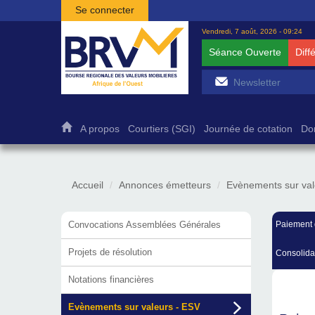
Aller au contenu principal
Se connecter
Vendredi, 7 août, 2026 - 09:24
Séance Ouverte
Diff
A propos
Courtiers (SGI)
Journée de cotation
Do
Accueil
Annonces émetteurs
Evènements sur val
Convocations Assemblées Générales
Paiement 
Projets de résolution
Consolida
Notations financières
Evènements sur valeurs - ESV