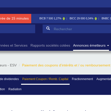
érée de 15 minutes
BICB
7 500
1,27%
BICC
29 000
0,34%
BNBC
Formulaire de reche
Rechercher
nnées et Services
Rapports sociétés cotées
Annonces émetteurs
eurs - ESV
Paiement des coupons d’intérêts et / ou remboursement 
de dividendes
Paiement Coupon / Remb. Capital
Fractionnement
Augmentati
tion
Radiation