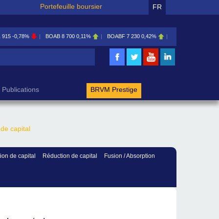
Portefeuille boursier
FR
1 915
-0,78%
BOAB
8 700
0,11%
BOABF
7 230
0,42%
BOAC
11 600
0,00
rche
Publications
BRVM Prestige
de capital
on de capital
Réduction de capital
Fusion / Absorption