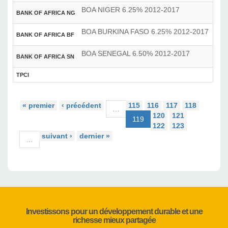
BOA NIGER 6.25% 2012-2017
BANK OF AFRICA NG
BOA BURKINA FASO 6.25% 2012-2017
BANK OF AFRICA BF
BOA SENEGAL 6.50% 2012-2017
BANK OF AFRICA SN
TPCI
« premier
‹ précédent
115
116
117
118
…
120
121
119
122
123
suivant ›
dernier »
…
Investissons pour un développement durable et une
richesse mieux partagée