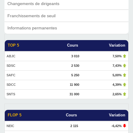
Changements de dirigeants
Franchissements de seuil
Informations permanentes
TOP 5
Cours
Variation
ABJC
3 010
7,50%
SDSC
2 530
7,43%
SAFC
5 250
5,00%
SDCC
11 900
4,39%
SNTS
31 000
2,65%
FLOP 5
Cours
Variation
NEIC
2 115
-6,42%