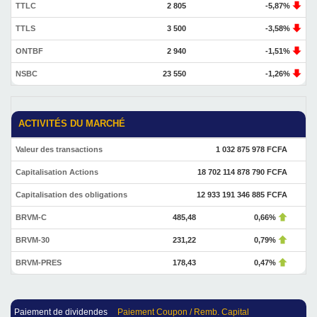
TTLC
2 805
-5,87%
TTLS
3 500
-3,58%
ONTBF
2 940
-1,51%
NSBC
23 550
-1,26%
ACTIVITÉS DU MARCHÉ
Valeur des transactions
1 032 875 978 FCFA
Capitalisation Actions
18 702 114 878 790 FCFA
Capitalisation des obligations
12 933 191 346 885 FCFA
BRVM-C
485,48
0,66%
BRVM-30
231,22
0,79%
BRVM-PRES
178,43
0,47%
Paiement de dividendes
Paiement Coupon / Remb. Capital