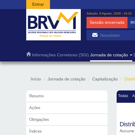
Passar para o conteúdo principal
Entrar
Sábado, 8 Agosto, 2026 - 19:10
Sessão encerrada
BI
Informações
Corretores (SGI)
Jornada de cotação
Início
Jornada de cotação
Capitalização
Distr
Resumo
Todas
A
Ações
Obrigações
Distr
Aucune c
Índices