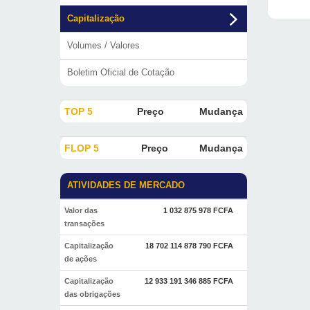
Capitalização
Volumes / Valores
Boletim Oficial de Cotação
TOP 5
Preço
Mudança
FLOP 5
Preço
Mudança
ATIVIDADES DE MERCADO
Valor das
1 032 875 978 FCFA
transações
Capitalização
18 702 114 878 790 FCFA
de ações
Capitalização
12 933 191 346 885 FCFA
das obrigações