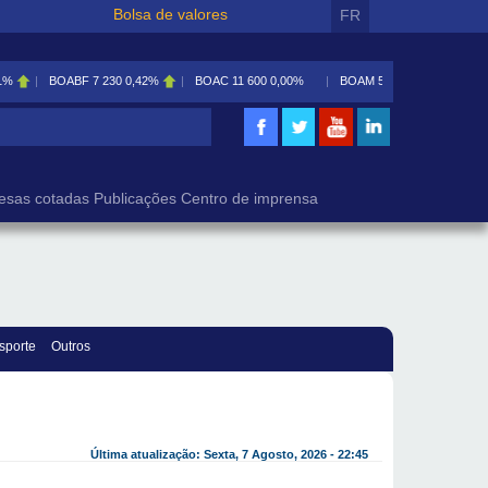
Bolsa de valores
FR
1%
BOABF
7 230
0,42%
BOAC
11 600
0,00%
BOAM
5 585
0,09%
isa
esas cotadas
Publicações
Centro de imprensa
sporte
Outros
Última atualização: Sexta, 7 Agosto, 2026 - 22:45