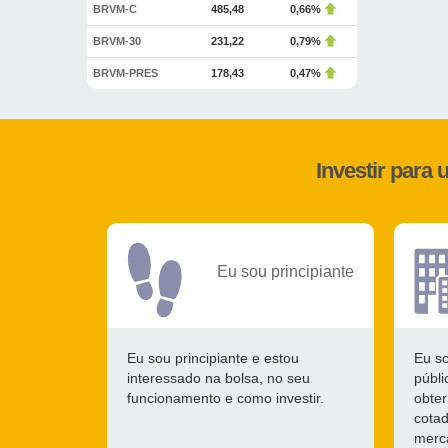
BRVM-C
485,48
0,66%
BRVM-30
231,22
0,79%
BRVM-PRES
178,43
0,47%
Investir para
Eu sou principiante
Eu sou principiante e estou
Eu s
interessado na bolsa, no seu
públi
funcionamento e como investir.
obter
cotad
merca