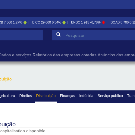
CB
7 500
1,27%
BICC
29 000
0,34%
BNBC
1 915
-0,78%
BOAB
8 700
0,1
Formulário de pesqu
Pesquisar
Dados e serviços
Relatórios das empresas cotadas
Anúncios das empr
ibuição
gricultura
Direitos
Distribuição
Finanças
Indústria
Serviço público
Tran
ibuição
apitalisation disponible.