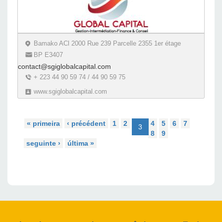
Bamako ACl 2000 Rue 239 Parcelle 2355 1er étage
BP E3407
contact@sgiglobalcapital.com
+ 223 44 90 59 74 / 44 90 59 75
www.sgiglobalcapital.com
« primeira
‹ précédent
1
2
4
5
6
7
3
8
9
seguinte ›
última »