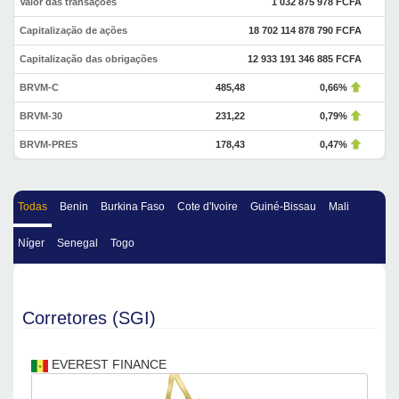
Valor das transações
1 032 875 978 FCFA
Capitalização de ações
18 702 114 878 790 FCFA
Capitalização das obrigações
12 933 191 346 885 FCFA
BRVM-C
485,48
0,66%
BRVM-30
231,22
0,79%
BRVM-PRES
178,43
0,47%
Todas
Benin
Burkina Faso
Cote d'Ivoire
Guiné-Bissau
Mali
Níger
Senegal
Togo
Corretores (SGI)
EVEREST FINANCE