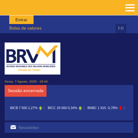
Passar para o conteúdo principal
Entrar
Bolsa de valores
FR
Sexta, 7 Agosto, 2026 - 18:44
Sessão encerrada
BICC
29 000
0,34%
BNBC
1 915
-0,78%
BOAB
8 700
0,11%
BOAB