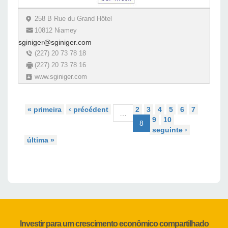
258 B Rue du Grand Hôtel
10812 Niamey
sginiger@sginiger.com
(227) 20 73 78 18
(227) 20 73 78 16
www.sginiger.com
« primeira
‹ précédent
2
3
4
5
6
7
…
9
10
8
seguinte ›
última »
Investir para um crescimento econômico compartilhado