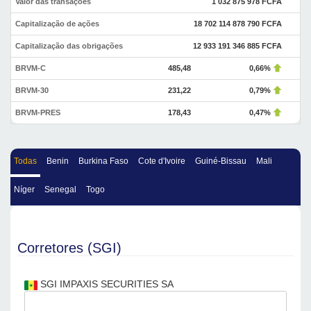
Valor das transações
1 032 875 978 FCFA
Capitalização de ações
18 702 114 878 790 FCFA
Capitalização das obrigações
12 933 191 346 885 FCFA
BRVM-C
485,48
0,66%
BRVM-30
231,22
0,79%
BRVM-PRES
178,43
0,47%
Todas
Benin
Burkina Faso
Cote d'Ivoire
Guiné-Bissau
Mali
Níger
Senegal
Togo
Corretores (SGI)
SGI IMPAXIS SECURITIES SA