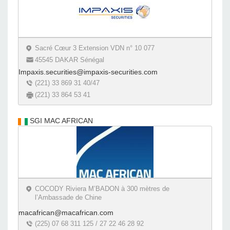
Sacré Cœur 3 Extension VDN n° 10 077
45545 DAKAR Sénégal
Impaxis.securities@impaxis-securities.com
(221) 33 869 31 40/47
(221) 33 864 53 41
SGI MAC AFRICAN
COCODY Riviera M’BADON à 300 mètres de
l’Ambassade de Chine
macafrican@macafrican.com
(225) 07 68 311 125 / 27 22 46 28 92