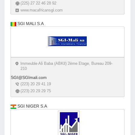
(225) 27 22 46 28 92
www.macafricansgi.com
SGI MALI S.A
lmmeuble Ali Baba (ABKll) 2ème Etage, Bureau 209-
210
SGI@SGImali.com
(223) 20 29 41 19
(223) 20 29 29 75
SGI NIGER S.A