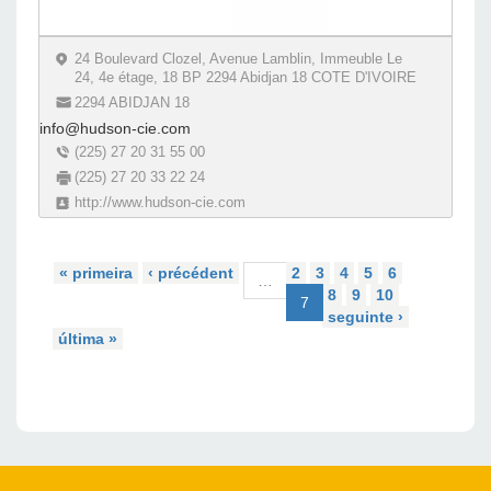
24 Boulevard Clozel, Avenue Lamblin, Immeuble Le
24, 4e étage, 18 BP 2294 Abidjan 18 COTE D'IVOIRE
2294 ABIDJAN 18
info@hudson-cie.com
(225) 27 20 31 55 00
(225) 27 20 33 22 24
http://www.hudson-cie.com
« primeira
‹ précédent
2
3
4
5
6
…
8
9
10
7
seguinte ›
última »