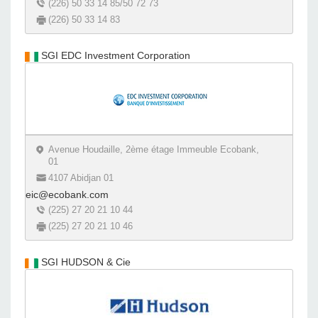
(226) 50 33 14 85/50 72 73
(226) 50 33 14 83
SGI EDC Investment Corporation
Avenue Houdaille, 2ème étage Immeuble Ecobank,
01
4107 Abidjan 01
eic@ecobank.com
(225) 27 20 21 10 44
(225) 27 20 21 10 46
SGI HUDSON & Cie