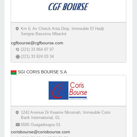
Km 6, Av Cheick Anta Diop, Immeuble El Hadji
Serigne Bassirou Mbacké
cgfbourse@cgfbourse.com
(221) 33 864 97 97
(221) 33 824 03 34
SGI CORIS BOURSE S.A
1242 Avenue Dr Kwame Nkrumah, Immeuble Coris
Bank International, 01
6585 Ouagadougou 01
corisbourse@corisbourse.com