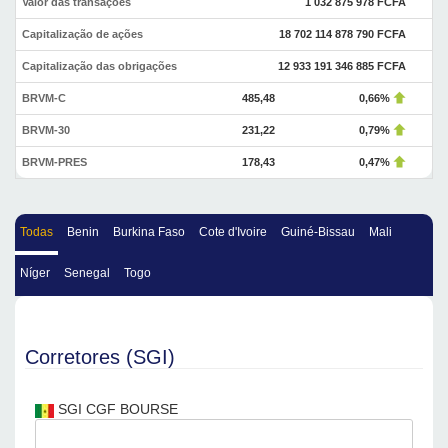
Valor das transações
1 032 875 978 FCFA
Capitalização de ações
18 702 114 878 790 FCFA
Capitalização das obrigações
12 933 191 346 885 FCFA
BRVM-C
485,48
0,66%
BRVM-30
231,22
0,79%
BRVM-PRES
178,43
0,47%
Todas
Benin
Burkina Faso
Cote d'Ivoire
Guiné-Bissau
Mali
Níger
Senegal
Togo
Corretores (SGI)
SGI CGF BOURSE