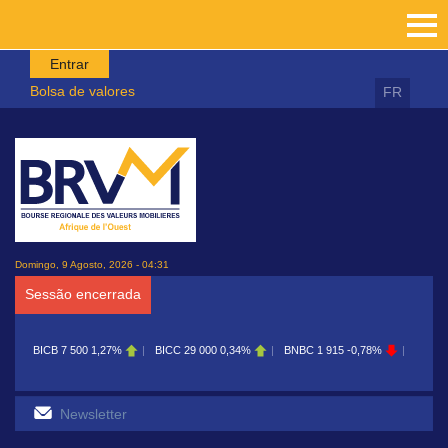
Passar para o conteúdo principal
Entrar
Bolsa de valores
FR
Domingo, 9 Agosto, 2026 - 04:31
Sessão encerrada
BICB
7 500
1,27%
BICC
29 000
0,34%
BNBC
1 915
-0,78%
BOAB