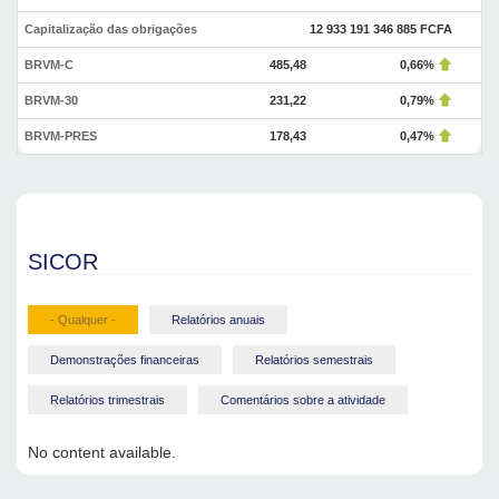
Capitalização das obrigações
12 933 191 346 885 FCFA
BRVM-C
485,48
0,66%
BRVM-30
231,22
0,79%
BRVM-PRES
178,43
0,47%
SICOR
- Qualquer -
Relatórios anuais
Demonstrações financeiras
Relatórios semestrais
Relatórios trimestrais
Comentários sobre a atividade
No content available.