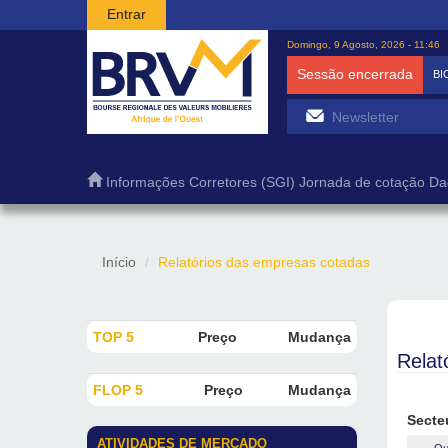
Passar para o conteúdo principal
Entrar
Domingo, 9 Agosto, 2026 - 11:46
Sessão encerrada
BI
Informações
Corretores (SGI)
Jornada de cotação
Da
Início
Relatórios das empresas cotadas
TOP 5
Preço
Mudança
Relat
FLOP 5
Preço
Mudança
Secte
ATIVIDADES DE MERCADO