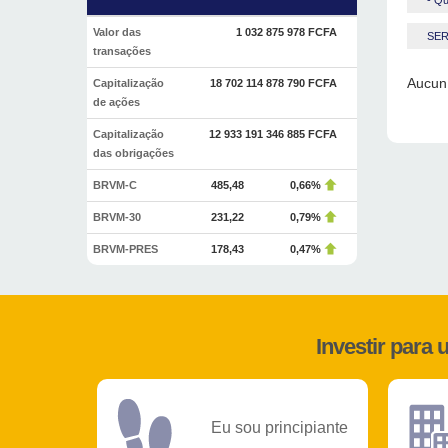
- Qu
Valor das
1 032 875 978 FCFA
SER
transações
Aucun 
Capitalização
18 702 114 878 790 FCFA
de ações
Capitalização
12 933 191 346 885 FCFA
das obrigações
BRVM-C
485,48
0,66%
BRVM-30
231,22
0,79%
BRVM-PRES
178,43
0,47%
Investir para
Eu sou principiante