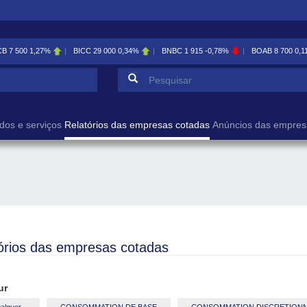
CB
7 500
1,27%
BICC
29 000
0,34%
BNBC
1 915
-0,78%
BOAB
8 700
0,1
Formulário de pesqu
Pesquisar
dos e serviços
Relatórios das empresas cotadas
Anúncios das empres
órios das empresas cotadas
ur