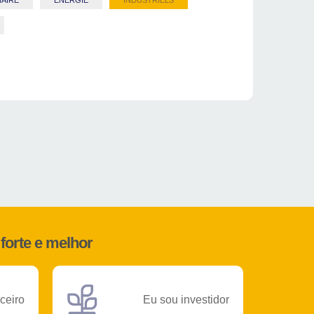
AIRE
ENERGIE
INDUSTRIELS
forte e melhor
ceiro
Eu sou investidor