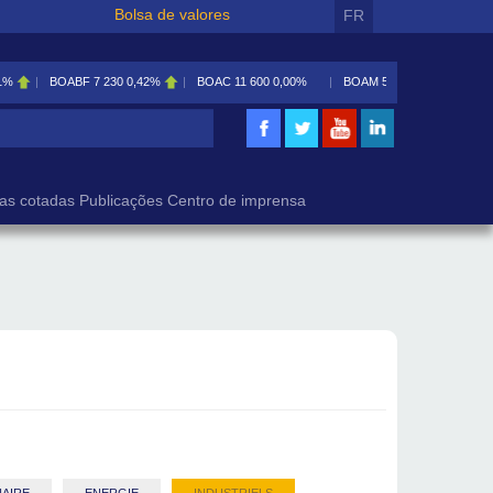
Bolsa de valores
FR
1%
BOABF
7 230
0,42%
BOAC
11 600
0,00%
BOAM
5 585
0,09%
isa
as cotadas
Publicações
Centro de imprensa