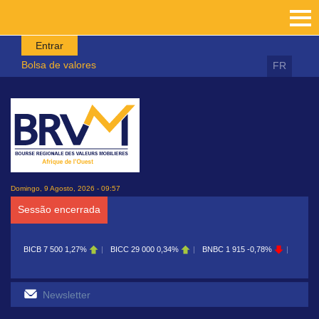
Passar para o conteúdo principal
Entrar
Bolsa de valores
FR
Domingo, 9 Agosto, 2026 - 09:57
Sessão encerrada
BICB
7 500
1,27%
BICC
29 000
0,34%
BNBC
1 915
-0,78%
BOAB