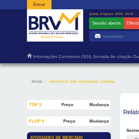
Passar para o conteúdo principal
Entrar
Quinta, 6 Agosto, 2026 - 09:31
Sessão aberta
Diferi
Informações
Corretores (SGI)
Jornada de cotação
Da
Início
Relatórios das empresas cotadas
TOP 5
Preço
Mudança
Relat
FLOP 5
Preço
Mudança
Secte
ATIVIDADES DE MERCADO