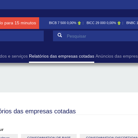
do para 15 minutos
BICB
7 500
0,00%
BICC
29 000
0,00%
BNBC
Formulário de pesqu
Pesquisar
dos e serviços
Relatórios das empresas cotadas
Anúncios das empres
órios das empresas cotadas
ur