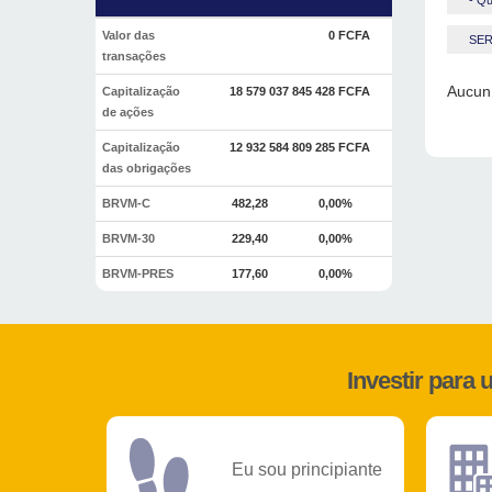
- Qu
Valor das
0 FCFA
SER
transações
Aucun 
Capitalização
18 579 037 845 428 FCFA
de ações
Capitalização
12 932 584 809 285 FCFA
das obrigações
BRVM-C
482,28
0,00%
BRVM-30
229,40
0,00%
BRVM-PRES
177,60
0,00%
Investir para
Eu sou principiante