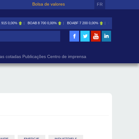
Bolsa de valores
FR
1 915
0,00%
BOAB
8 700
0,00%
BOABF
7 200
0,00%
BOAC
11 600
0,00
isa
as cotadas
Publicações
Centro de imprensa