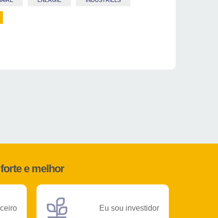
AIRE
ENERGIE
INDUSTRIELS
forte e melhor
ceiro
Eu sou investidor