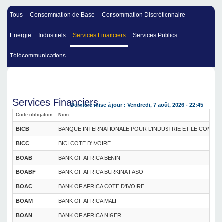
Tous
Consommation de Base
Consommation Discrétionnaire
Energie
Industriels
Services Financiers
Services Publics
Télécommunications
Services Financiers
Dernière mise à jour : Vendredi, 7 août, 2026 - 22:45
Code obligation
Nom
BICB
BANQUE INTERNATIONALE POUR L’INDUSTRIE ET LE COMME
BICC
BICI COTE D'IVOIRE
BOAB
BANK OF AFRICA BENIN
BOABF
BANK OF AFRICA BURKINA FASO
BOAC
BANK OF AFRICA COTE D'IVOIRE
BOAM
BANK OF AFRICA MALI
BOAN
BANK OF AFRICA NIGER