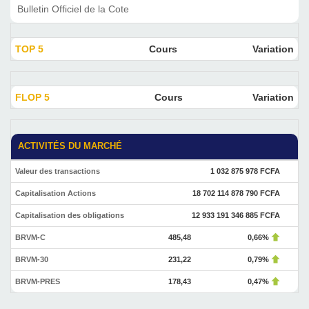
Bulletin Officiel de la Cote
TOP 5
Cours
Variation
FLOP 5
Cours
Variation
ACTIVITÉS DU MARCHÉ
Valeur des transactions
1 032 875 978 FCFA
Capitalisation Actions
18 702 114 878 790 FCFA
Capitalisation des obligations
12 933 191 346 885 FCFA
BRVM-C
485,48
0,66%
BRVM-30
231,22
0,79%
BRVM-PRES
178,43
0,47%