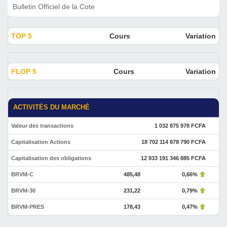
Bulletin Officiel de la Cote
TOP 5
Cours
Variation
FLOP 5
Cours
Variation
ACTIVITÉS DU MARCHÉ
Valeur des transactions
1 032 875 978 FCFA
Capitalisation Actions
18 702 114 878 790 FCFA
Capitalisation des obligations
12 933 191 346 885 FCFA
BRVM-C
485,48
0,66%
BRVM-30
231,22
0,79%
BRVM-PRES
178,43
0,47%