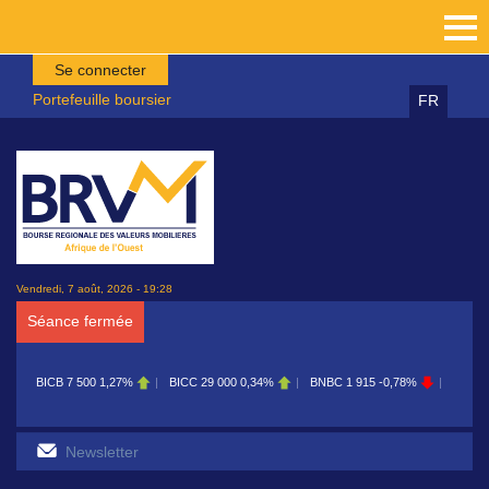
Aller au contenu principal
Se connecter
Portefeuille boursier
FR
Vendredi, 7 août, 2026 - 19:28
Séance fermée
BICB
7 500
1,27%
BICC
29 000
0,34%
BNBC
1 915
-0,78%
BOAB