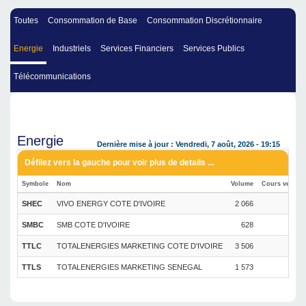
Toutes
Consommation de Base
Consommation Discrétionnaire
Energie
Industriels
Services Financiers
Services Publics
Télécommunications
Energie
Dernière mise à jour : Vendredi, 7 août, 2026 - 19:15
Symbole
Nom
Volume
Cours veille 
SHEC
VIVO ENERGY COTE D'IVOIRE
2 066
SMBC
SMB COTE D'IVOIRE
628
1
TTLC
TOTALENERGIES MARKETING COTE D'IVOIRE
3 506
TTLS
TOTALENERGIES MARKETING SENEGAL
1 573