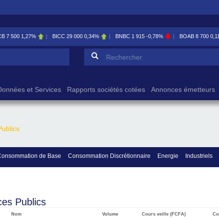
CB
7 500
1,27%
BICC
29 000
0,34%
BNBC
1 915
-0,78%
BOAB
8 700
0,1
Formulaire de reche
Rechercher
Données et Services
Rapports sociétés cotées
Annonces émetteurs
Publics
Consommation de Base
Consommation Discrétionnaire
Energie
Industriels
ces Publics
Nom
Volume
Cours veille (FCFA)
Co