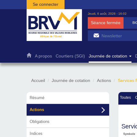
Aller au contenu principal
Se connecter
Jeudi, 6 août, 2026 - 16:02
Séance fermée
BI
A propos
Courtiers (SGI)
Journée de cotation
Accueil
Journée de cotation
Actions
Services 
Résumé
Toutes
Actions
Obligations
Servi
Indices
Symbole