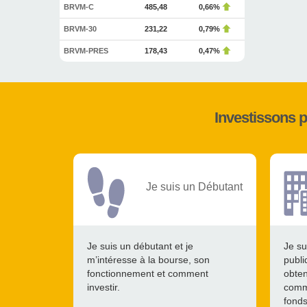
BRVM-C
485,48
0,66%
BRVM-30
231,22
0,79%
BRVM-PRES
178,43
0,47%
Investissons 
Je suis un Débutant
Je suis un débutant et je
Je su
m’intéresse à la bourse, son
publi
fonctionnement et comment
obten
investir.
comme
fonds