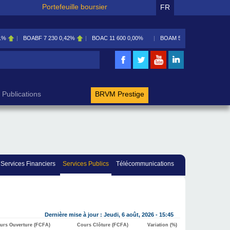
Portefeuille boursier
FR
1%
BOABF
7 230
0,42%
BOAC
11 600
0,00%
BOAM
5 585
0,09%
rche
Publications
BRVM Prestige
Services Financiers
Services Publics
Télécommunications
Dernière mise à jour : Jeudi, 6 août, 2026 - 15:45
urs Ouverture (FCFA)
Cours Clôture (FCFA)
Variation (%)