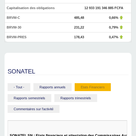
Capitalisation des obligations
12 933 191 346 885 FCFA
BRVM-C
485,48
0,66%
BRVM-30
231,22
0,79%
BRVM-PRES
178,43
0,47%
SONATEL
- Tout -
Rapports annuels
Etats Financiers
Rapports semestriels
Rapports trimestriels
Commentaires sur l'activité
SONATEL SN : Etats financiers et attestation des Commissaires Aux Co