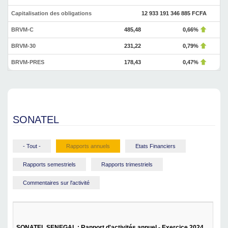
Capitalisation des obligations
12 933 191 346 885 FCFA
BRVM-C
485,48
0,66%
BRVM-30
231,22
0,79%
BRVM-PRES
178,43
0,47%
SONATEL
- Tout -
Rapports annuels
Etats Financiers
Rapports semestriels
Rapports trimestriels
Commentaires sur l'activité
SONATEL SENEGAL : Rapport d'activités annuel - Exercice 2024