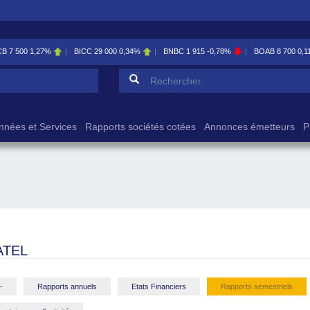
BICC
29 000
0,34%
BNBC
1 915
-0,78%
BOAB
8 700
0,11%
BOABF
7 23
Formulaire de reche
Rechercher
nnées et Services
Rapports sociétés cotées
Annonces émetteurs
P
ATEL
-
Rapports annuels
Etats Financiers
Rapports semestriels