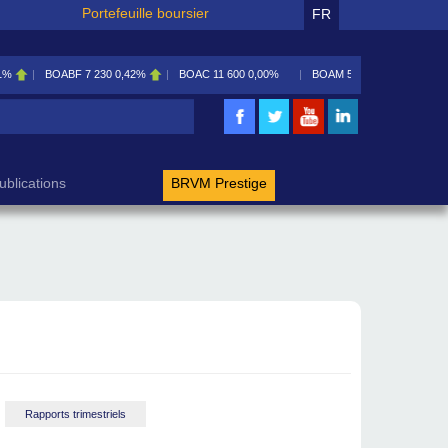
Portefeuille boursier
FR
0
0,42%
BOAC
11 600
0,00%
BOAM
5 585
0,09%
BOAN
5 195
2,46%
rche
ublications
BRVM Prestige
Rapports trimestriels