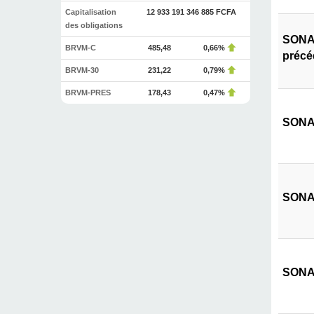
Capitalisation
12 933 191 346 885 FCFA
des obligations
SONAT
BRVM-C
485,48
0,66%
précé
BRVM-30
231,22
0,79%
BRVM-PRES
178,43
0,47%
SONAT
SONAT
SONAT