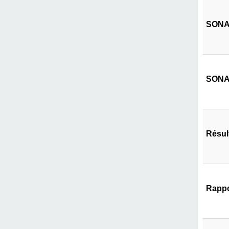
SONAT
SONAT
Résul
Rappo