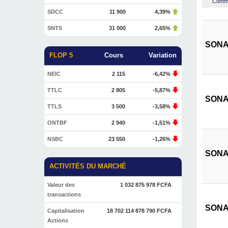
Commen
SDCC
11 900
4,39%
SNTS
31 000
2,65%
SONAT
FLOP 5
Cours
Variation
NEIC
2 115
-6,42%
TTLC
2 805
-5,87%
SONAT
TTLS
3 500
-3,58%
ONTBF
2 940
-1,51%
NSBC
23 550
-1,26%
SONAT
ACTIVITÉS DU MARCHÉ
Valeur des
1 032 875 978 FCFA
transactions
SONAT
Capitalisation
18 702 114 878 790 FCFA
Actions