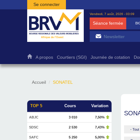
Aller au contenu principal
Se connecter
Vendredi, 7 août, 2026 - 03:09
Séance fermée
BICB
7 500
1,27%
A propos
Courtiers (SGI)
Journée de cotation
Do
Accueil
SONATEL
TOP 5
Cours
Variation
SON
ABJC
3 010
7,50%
SDSC
2 530
7,43%
- Tout 
SAFC
5 250
5,00%