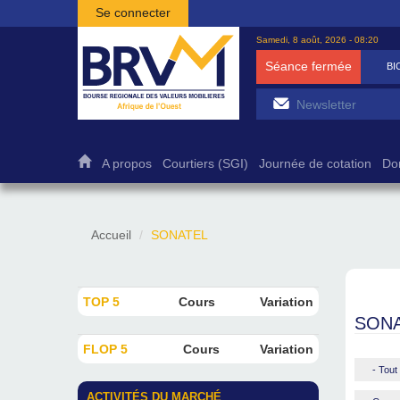
Aller au contenu principal
Se connecter
Samedi, 8 août, 2026 - 08:20
Séance fermée
BIC
A propos
Courtiers (SGI)
Journée de cotation
Do
Accueil
SONATEL
TOP 5
Cours
Variation
SON
FLOP 5
Cours
Variation
- Tout 
ACTIVITÉS DU MARCHÉ