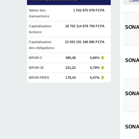
Commen
Valeur des
1 032 875 978 FCFA
transactions
Capitalisation
18 702 114 878 790 FCFA
SONAT
Actions
Capitalisation
12 933 191 346 885 FCFA
des obligations
BRVM-C
485,48
0,66%
SONAT
BRVM-30
231,22
0,79%
BRVM-PRES
178,43
0,47%
SONAT
SONAT