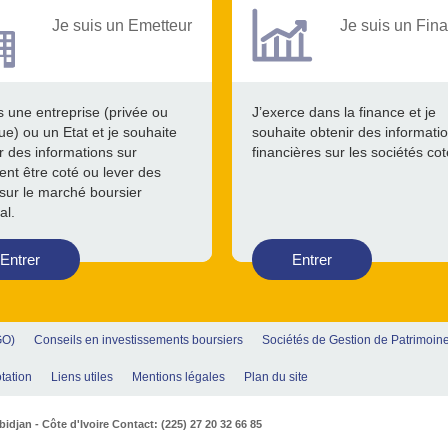
Je suis un Emetteur
Je suis un Fina
s une entreprise (privée ou
J’exerce dans la finance et je
ue) ou un Etat et je souhaite
souhaite obtenir des informati
r des informations sur
financières sur les sociétés co
nt être coté ou lever des
sur le marché boursier
al.
Entrer
Entrer
GO)
Conseils en investissements boursiers
Sociétés de Gestion de Patrimoin
tation
Liens utiles
Mentions légales
Plan du site
djan - Côte d'Ivoire Contact: (225) 27 20 32 66 85