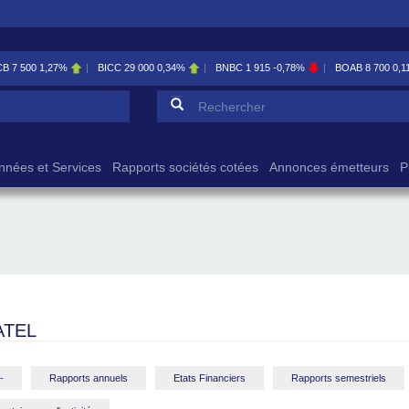
B
7 500
1,27%
BICC
29 000
0,34%
BNBC
1 915
-0,78%
BOAB
8 700
0,11
Formulaire de reche
Rechercher
nnées et Services
Rapports sociétés cotées
Annonces émetteurs
P
ATEL
-
Rapports annuels
Etats Financiers
Rapports semestriels