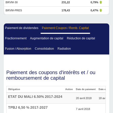
BRVM-30
231,22
0,79%
BRVM-PRES
178,43
0,47%
Paiement de dividendes
Paiement Coupon / Remb. Capital
Fractionnement
Augmentation de capital
Réduction de capital
Fusion / Absorption
Consolidation
Radiation
Paiement des coupons d’intérêts et / ou
remboursement de capital
Obligation
Action
Date de paiement
Date ex-cou
ETAT DU MALI 6.50% 2017-2024
20 avril 2018
18 avril 20
TPBJ 6,50 % 2017-2027
7 avril 2018