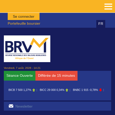
Aller au contenu principal
Se connecter
Portefeuille boursier
FR
Vendredi, 7 août, 2026 - 14:21
Séance Ouverte
Différée de 15 minutes
7 500
1,27%
BICC
29 000
0,34%
BNBC
1 915
-0,78%
BOAB
8 700
0,11