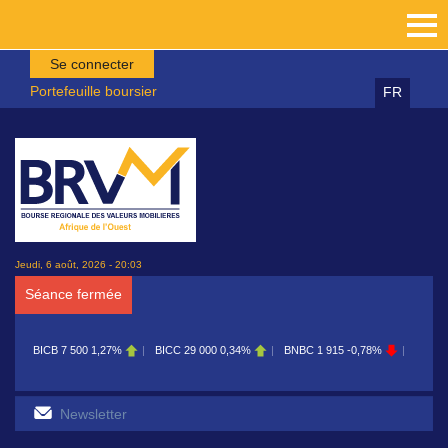
Aller au contenu principal
Se connecter
Portefeuille boursier
FR
Jeudi, 6 août, 2026 - 20:03
Séance fermée
7 500
1,27%
BICC
29 000
0,34%
BNBC
1 915
-0,78%
BOAB
8 700
0,11