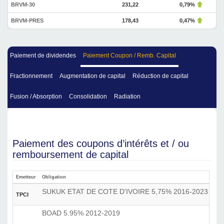
BRVM-30
231,22
0,79%
BRVM-PRES
178,43
0,47%
Paiement de dividendes
Paiement Coupon / Remb. Capital
Fractionnement
Augmentation de capital
Réduction de capital
Fusion / Absorption
Consolidation
Radiation
Paiement des coupons d’intérêts et / ou
remboursement de capital
Emetteur
Obligation
Acti
SUKUK ETAT DE COTE D'IVOIRE 5,75% 2016-2023
TPCI
BOAD 5.95% 2012-2019