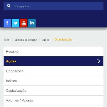
Formulário de pesquisa
Pesquisar
Distribuição
Início
Jornada de cotação
Ações
Resumo
Ações
Obrigações
Índices
Capitalização
Volumes / Valores