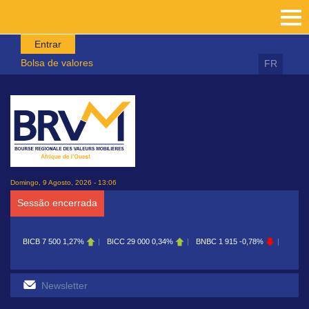
Passar para o conteúdo principal
Entrar
Bolsa de valores
FR
Domingo, 9 Agosto, 2026 - 13:06
Sessão encerrada
BICB
7 500
1,27%
BICC
29 000
0,34%
BNBC
1 915
-0,78%
BOAB
8 