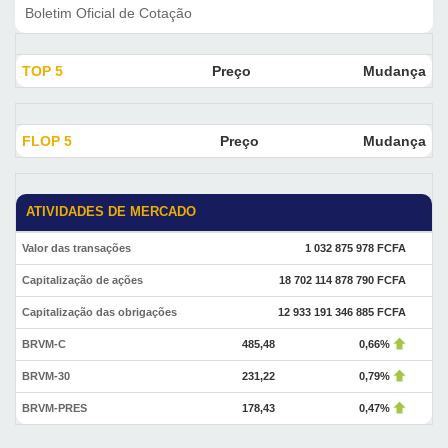
Boletim Oficial de Cotação
TOP 5
Preço
Mudança
FLOP 5
Preço
Mudança
ATIVIDADES DE MERCADO
Valor das transações
1 032 875 978 FCFA
Capitalização de ações
18 702 114 878 790 FCFA
Capitalização das obrigações
12 933 191 346 885 FCFA
BRVM-C
485,48
0,66%
BRVM-30
231,22
0,79%
BRVM-PRES
178,43
0,47%