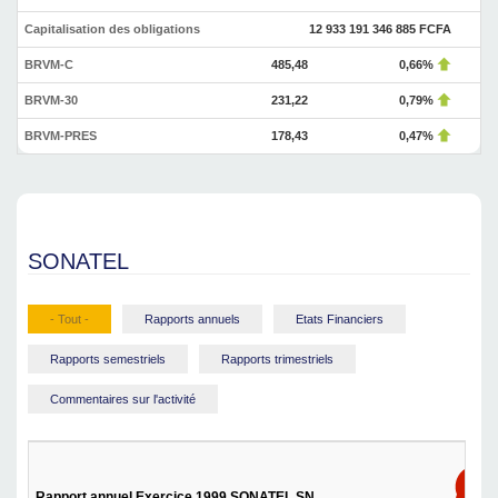
Capitalisation des obligations
12 933 191 346 885 FCFA
BRVM-C
485,48
0,66%
BRVM-30
231,22
0,79%
BRVM-PRES
178,43
0,47%
SONATEL
- Tout -
Rapports annuels
Etats Financiers
Rapports semestriels
Rapports trimestriels
Commentaires sur l'activité
Rapport annuel Exercice 1999 SONATEL SN