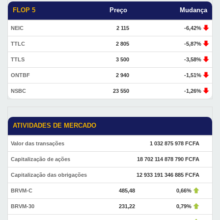
FLOP 5
Preço
Mudança
NEIC
2 115
-6,42%
TTLC
2 805
-5,87%
TTLS
3 500
-3,58%
ONTBF
2 940
-1,51%
NSBC
23 550
-1,26%
ATIVIDADES DE MERCADO
Valor das transações
1 032 875 978 FCFA
Capitalização de ações
18 702 114 878 790 FCFA
Capitalização das obrigações
12 933 191 346 885 FCFA
BRVM-C
485,48
0,66%
BRVM-30
231,22
0,79%