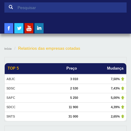
Formulário de pesquisa
Pesquisar
Relatórios das empresas cotadas
Início
TOP 5
Preço
Mudança
ABJC
3 010
7,50%
SDSC
2 530
7,43%
SAFC
5 250
5,00%
SDCC
11 900
4,39%
SNTS
31 000
2,65%