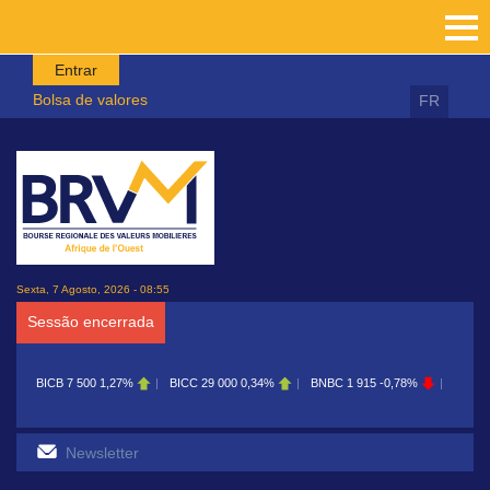
Passar para o conteúdo principal
Entrar
Bolsa de valores
FR
Sexta, 7 Agosto, 2026 - 08:55
Sessão encerrada
ICB
7 500
1,27%
BICC
29 000
0,34%
BNBC
1 915
-0,78%
BOAB
8 700
0