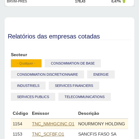
BRVM-PRES
178,43
0,47%
Relatórios das empresas cotadas
Secteur
- Qualquer -
CONSOMMATION DE BASE
CONSOMMATION DISCRETIONNAIRE
ENERGIE
INDUSTRIELS
SERVICES FINANCIERS
SERVICES PUBLICS
TELECOMMUNICATIONS
Código
Emissor
Descrição
1154
NOURMONY HOLDING
TNC_NMHGCINC.O1
1153
SANCFIS FASO SA
TNC_SCFBF.O1