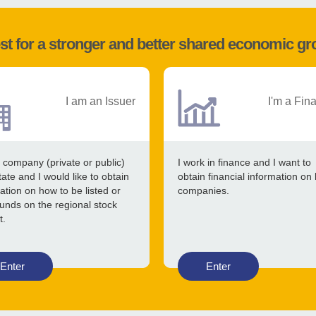
st for a stronger and better shared economic g
I am an Issuer
I'm a Fin
 company (private or public)
I work in finance and I want to
tate and I would like to obtain
obtain financial information on 
ation on how to be listed or
companies.
funds on the regional stock
t.
Enter
Enter