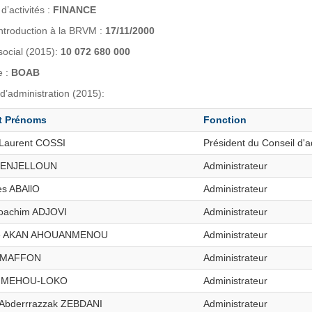
d’activités :
FINANCE
introduction à la BRVM :
17/11/2000
social (2015):
10 072 680 000
e :
BOAB
d’administration (2015):
t Prénoms
Fonction
 Laurent COSSI
Président du Conseil d'a
 BENJELLOUN
Administrateur
s ABAllO
Administrateur
oachim ADJOVI
Administrateur
e AKAN AHOUANMENOU
Administrateur
t MAFFON
Administrateur
rt MEHOU-LOKO
Administrateur
Abderrrazzak ZEBDANI
Administrateur