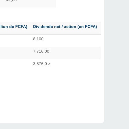
llion de FCFA)
Dividende net / action (en FCFA)
8 100
7 716,00
3 576,0 >