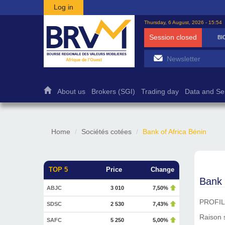
Skip to main content
Log in
Thursday, 6 August, 2026 - 15:54
Session closed
BI
About us
Brokers (SGI)
Trading day
Data and Se
Home
Sociétés cotées
Bank of Africa Bénin
TOP 5
Price
Change
Bank 
ABJC
3 010
7,50%
PROFIL
SDSC
2 530
7,43%
Raison 
SAFC
5 250
5,00%