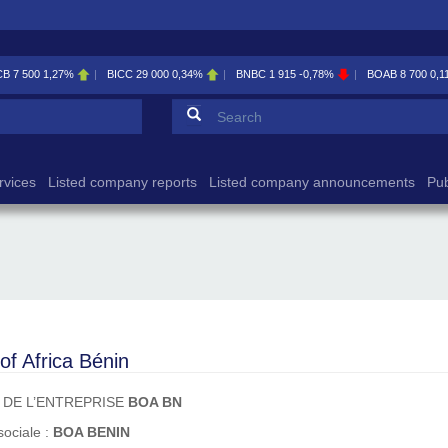
CB
7 500
1,27%
BICC
29 000
0,34%
BNBC
1 915
-0,78%
BOAB
8 700
0,1
Search form
Search
rvices
Listed company reports
Listed company announcements
Pub
of Africa Bénin
 DE L’ENTREPRISE
BOA BN
sociale :
BOA BENIN