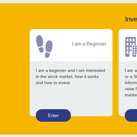
Inve
I am a Beginner
I am a beginner and I am interested
I am a
in the stock market, how it works
or a S
and how to invest.
inform
raise 
marke
Enter