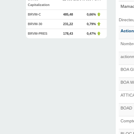
Capitalization
Mamad
BRVM-C
485,48
0,66%
Directe
BRVM-30
231,22
0,79%
Action
BRVM-PRES
178,43
0,47%
Nombre
action
BOA 
BOA W
ATTIC
BOAD
Compte 
BLOC 