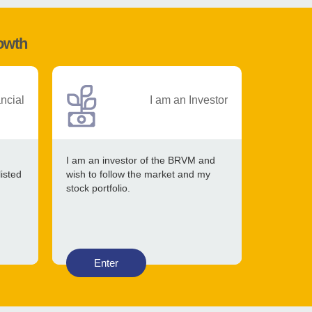
rowth
ancial
I am an Investor
I am an investor of the BRVM and
listed
wish to follow the market and my
stock portfolio.
Enter