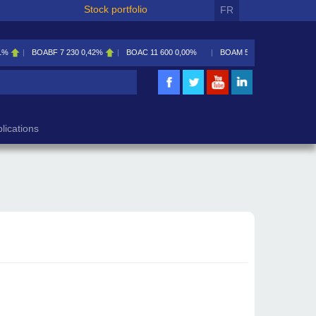
Stock portfolio
FR
1%
BOABF
7 230
0,42%
BOAC
11 600
0,00%
BOAM
5 585
0,09%
lications