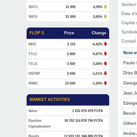
Secteur 
SDCC
11 900
4,39%
Date d’
SNTS
31 000
2,65%
Capital 
Symbol
FLOP 5
Price
Change
Conseil 
NEIC
2 115
-6,42%
Nom e
TTLC
2 805
-5,87%
Paulin
TTLS
3 500
-3,58%
Driss
ONTBF
2 940
-1,51%
George
NSBC
23 550
-1,26%
Jean J
MARKET ACTIVITIES
Edwig
Value
1 032 875 978 FCFA
Benoi
Equities
18 702 114 878 790 FCFA
Gilbe
Capitalization
Amine 
Bonds
12 933 191 346 885 FCFA